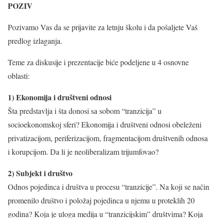
POZIV
Pozivamo Vas da se prijavite za letnju školu i da pošaljete Vaš
predlog izlaganja.
Teme za diskusije i prezentacije biće podeljene u 4 osnovne
oblasti:
1) Ekonomija i društveni odnosi
Šta predstavlja i šta donosi sa sobom “tranzicija” u
socioekonomskoj sferi? Ekonomija i društveni odnosi obeleženi
privatizacijom, periferizacijom, fragmentacijom društvenih odnosa
i korupcijom. Da li je neoliberalizam trijumfovao?
2) Subjekt i društvo
Odnos pojedinca i društva u procesu “tranzicije”. Na koji se način
promenilo društvo i položaj pojedinca u njemu u proteklih 20
godina? Koja je uloga medija u “tranzicijskim” društvima? Koja