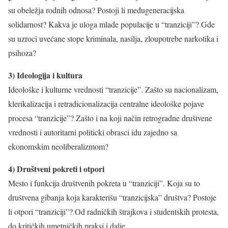
su obeležja rodnih odnosa? Postoji li međugeneracijska
solidarnost? Kakva je uloga mlade populacije u “tranziciji”? Gde
su uzroci uvećane stope kriminala, nasilja, zloupotrebe narkotika i
psihoza?
3) Ideologija i kultura
Ideološke i kulturne vrednosti “tranzicije”. Zašto su nacionalizam,
klerikalizacija i retradicionalizacija centralne ideološke pojave
procesa “tranzicije”? Zašto i na koji način retrogradne društvene
vrednosti i autoritarni politicki obrasci idu zajedno sa
ekonomskim neoliberalizmom?
4) Društveni pokreti i otpori
Mesto i funkcija društvenih pokreta u “tranziciji”. Koja su to
društvena gibanja koja karakterišu “tranzicijska” društva? Postoje
li otpori “tranziciji”? Od radničkih štrajkova i studentskih protesta,
do kritičkih umetničkih praksi i dalje…