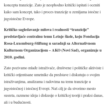
koncepta tranzicije. Zato je neophodno kritički ispitati i oceniti
kako sam koncept, tako i proces tranzicije u zemljama istočne i
jugoistočne Evrope.
Kritičko sagledavanje mitova i realnosti “tranzicije”
predstavljaće centralnu temu Letnje škole, koju Fondacija
Rosa-Luxemburg-Stiftung u saradnji sa Alternativnom
Kulturnom Organizacijom – AKO (Novi Sad), organizuje u
2010. godini.
Zato pozivamo mlađe istraživače, društvene i političke aktiviste i
kritički orijentisane umetnike da predstave i diskutuju o svojim
istraživanjima, analizama i radovima na temu tranzicije u
jugoistočnoj i istočnoj Evropi. Naš cilj je da stvorimo mesto
susreta, razmene ideja i diskusije o kritičkoj teoriji i praksi danas,
ali i u budućnosti.