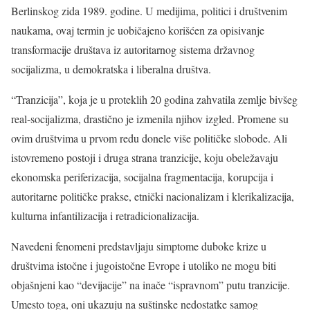
Berlinskog zida 1989. godine. U medijima, politici i društvenim
naukama, ovaj termin je uobičajeno korišćen za opisivanje
transformacije društava iz autoritarnog sistema državnog
socijalizma, u demokratska i liberalna društva.
“Tranzicija”, koja je u proteklih 20 godina zahvatila zemlje bivšeg
real-socijalizma, drastično je izmenila njihov izgled. Promene su
ovim društvima u prvom redu donele više političke slobode. Ali
istovremeno postoji i druga strana tranzicije, koju obeležavaju
ekonomska periferizacija, socijalna fragmentacija, korupcija i
autoritarne političke prakse, etnički nacionalizam i klerikalizacija,
kulturna infantilizacija i retradicionalizacija.
Navedeni fenomeni predstavljaju simptome duboke krize u
društvima istočne i jugoistočne Evrope i utoliko ne mogu biti
objašnjeni kao “devijacije” na inače “ispravnom” putu tranzicije.
Umesto toga, oni ukazuju na suštinske nedostatke samog