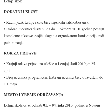
Letnje škole.
DODATNI USLOVI
• Radni jezik Letnje škole biće srpsko/hrvatsko/bosanski.
• Izabrani učesnici dužni su da do 1. oktobra 2010. godine pošalju
kompletne tekstove svojih izlaganja organizatoru konferencije, radi
publikovanja.
ROK ZA PRIJAVE
• Krajnji rok za prijavu za učešće u Letnjoj školi 2010 je: 25.
april.
• Broj učesnika je ogranicen. Izabrani učesnici biće obavešteni do
10. maja.
MESTO I VREME ODRŽAVANJA
01. – 04. jula 2010.
Letnja škola će se održati
godine u Novom