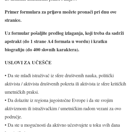
Primer formulara za prijavu možete pronaći pri dnu ove
stranice.
Uz formular pošaljite predlog izlaganja, koji treba da sadrži
apstrakt (do 1 strane A4 formata u wordu) i kratku
biografiju (do 400 slovnih karaktera).
USLOVI ZA UČEŠĆE
• Da ste mlađi istraživač iz sfere društvenih nauka, politički
aktivista / aktivista društvenih pokreta ili aktivista iz sfere kritičkih
umetničkih praksi.
• Da dolazite iz regiona jugoistočne Evrope i da ste svojim
aktivizmom ili istraživačkim / umetničkim radom vezani za ovo
područje.
• Da ste u mogućnosti da aktivno učestvujete u toku svih dana