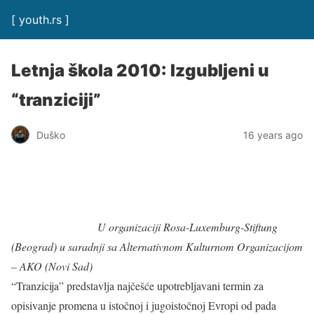
[ youth.rs ]
Letnja škola 2010: Izgubljeni u
“tranziciji”
Duško
16 years ago
U organizaciji Rosa-Luxemburg-Stiftung
(Beograd) u saradnji sa Alternativnom Kulturnom Organizacijom
– AKO (Novi Sad)
“Tranzicija” predstavlja najčešće upotrebljavani termin za
opisivanje promena u istočnoj i jugoistočnoj Evropi od pada