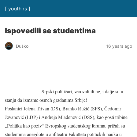
[ youth.rs ]
Ispovedili se studentima
Duško
16 years ago
Srpski političari, verovali ili ne, i dalje su u
stanju da izmame osmeh građanima Srbije!
Poslanici Jelena Trivan (DS), Branko Ružić (SPS), Čedomir
Jovanović (LDP) i Andreja Mladenović (DSS), kao gosti tribine
„Politika kao poziv“ Evropskog studentskog foruma, pričali su
studentima anegdote u anfiteatru Fakulteta političkih nauka u