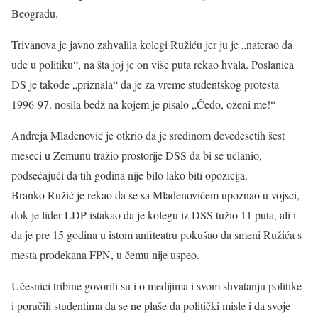
Beogradu.
Trivanova je javno zahvalila kolegi Ružiću jer ju je „naterao da
uđe u politiku“, na šta joj je on više puta rekao hvala. Poslanica
DS je takođe „priznala“ da je za vreme studentskog protesta
1996-97. nosila bedž na kojem je pisalo „Čedo, oženi me!“
Andreja Mladenović je otkrio da je sredinom devedesetih šest
meseci u Zemunu tražio prostorije DSS da bi se učlanio,
podsećajući da tih godina nije bilo lako biti opozicija.
Branko Ružić je rekao da se sa Mladenovićem upoznao u vojsci,
dok je lider LDP istakao da je kolegu iz DSS tužio 11 puta, ali i
da je pre 15 godina u istom anfiteatru pokušao da smeni Ružića s
mesta prodekana FPN, u čemu nije uspeo.
Učesnici tribine govorili su i o medijima i svom shvatanju politike
i poručili studentima da se ne plaše da politički misle i da svoje