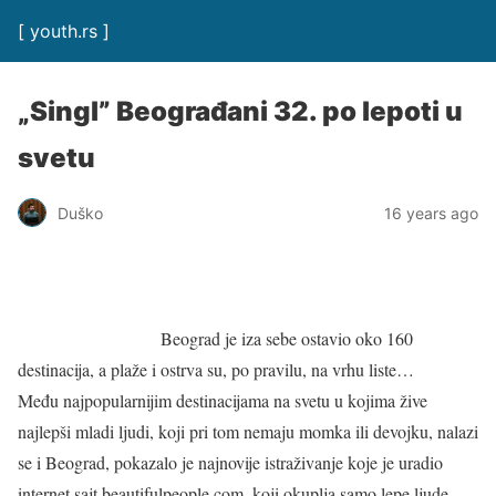
[ youth.rs ]
„Singl” Beograđani 32. po lepoti u
svetu
Duško
16 years ago
Beograd je iza sebe ostavio oko 160
destinacija, a plaže i ostrva su, po pravilu, na vrhu liste…
Među najpopularnijim destinacijama na svetu u kojima žive
najlepši mladi ljudi, koji pri tom nemaju momka ili devojku, nalazi
se i Beograd, pokazalo je najnovije istraživanje koje je uradio
internet sajt beautifulpeople.com, koji okuplja samo lepe ljude.