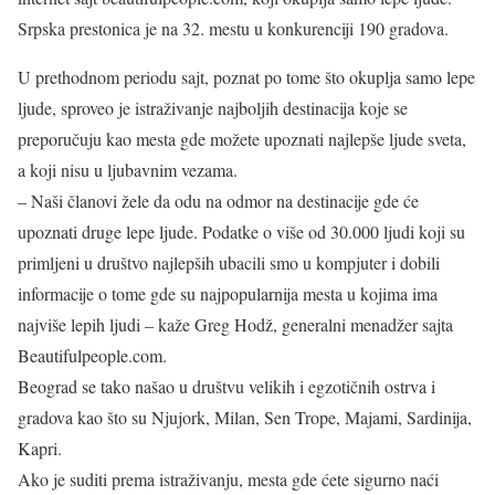
Srpska prestonica je na 32. mestu u konkurenciji 190 gradova.
U prethodnom periodu sajt, poznat po tome što okuplja samo lepe
ljude, sproveo je istraživanje najboljih destinacija koje se
preporučuju kao mesta gde možete upoznati najlepše ljude sveta,
a koji nisu u ljubavnim vezama.
– Naši članovi žele da odu na odmor na destinacije gde će
upoznati druge lepe ljude. Podatke o više od 30.000 ljudi koji su
primljeni u društvo najlepših ubacili smo u kompjuter i dobili
informacije o tome gde su najpopularnija mesta u kojima ima
najviše lepih ljudi – kaže Greg Hodž, generalni menadžer sajta
Beautifulpeople.com.
Beograd se tako našao u društvu velikih i egzotičnih ostrva i
gradova kao što su Njujork, Milan, Sen Trope, Majami, Sardinija,
Kapri.
Ako je suditi prema istraživanju, mesta gde ćete sigurno naći