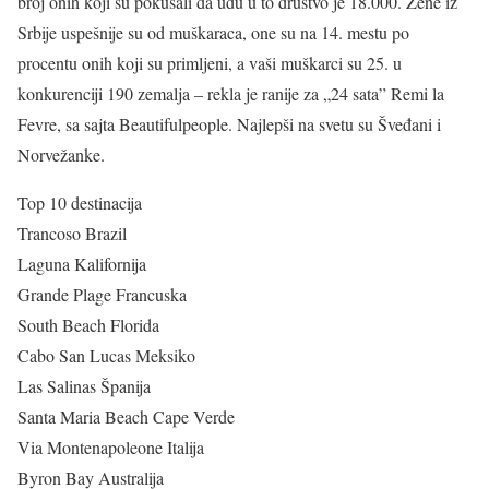
broj onih koji su pokušali da uđu u to društvo je 18.000. Žene iz
Srbije uspešnije su od muškaraca, one su na 14. mestu po
procentu onih koji su primljeni, a vaši muškarci su 25. u
konkurenciji 190 zemalja – rekla je ranije za „24 sata” Remi la
Fevre, sa sajta Beautifulpeople. Najlepši na svetu su Šveđani i
Norvežanke.
Top 10 destinacija
Trancoso Brazil
Laguna Kalifornija
Grande Plage Francuska
South Beach Florida
Cabo San Lucas Meksiko
Las Salinas Španija
Santa Maria Beach Cape Verde
Via Montenapoleone Italija
Byron Bay Australija