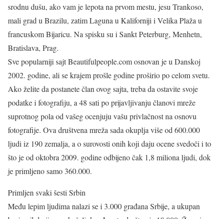
srodnu dušu, ako vam je lepota na prvom mestu, jesu Trankoso,
mali grad u Brazilu, zatim Laguna u Kaliforniji i Velika Plaža u
francuskom Bijaricu. Na spisku su i Sankt Peterburg, Menhetn,
Bratislava, Prag.
Sve popularniji sajt Beautifulpeople.com osnovan je u Danskoj
2002. godine, ali se krajem prošle godine proširio po celom svetu.
Ako želite da postanete član ovog sajta, treba da ostavite svoje
podatke i fotografiju, a 48 sati po prijavljivanju članovi mreže
suprotnog pola od vašeg ocenjuju vašu privlačnost na osnovu
fotografije. Ova društvena mreža sada okuplja više od 600.000
ljudi iz 190 zemalja, a o surovosti onih koji daju ocene svedoči i to
što je od oktobra 2009. godine odbijeno čak 1,8 miliona ljudi, dok
je primljeno samo 360.000.
Primljen svaki šesti Srbin
Među lepim ljudima nalazi se i 3.000 građana Srbije, a ukupan