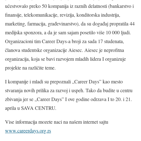
učestvovalo preko 50 kompanija iz raznih delatnosti (bankarstvo i
finansije, telekomunikacije, revizija, konditorska industrija,
marketing, farmacija, građevinarstvo), da su događaj propratila 44
medijska sponzora, a da je sam sajam posetilo više 10 000 ljudi.
Organizacioni tim Career Days-a broji za sada 17 studenata,
članova studentske organizacije Aiesec. Aiesec je neprofitna
organizacija, koja se bavi razvojem mladih lidera I organizuje
projekte na različite teme.
I kompanije i mladi su prepoznali „Career Days” kao mesto
stvaranja novih prilika za razvoj i uspeh. Tako da budite u centru
zbivanja jer se „Career Days” I ove godine odrzava I to 20. i 21.
aprila u SAVA CENTRU.
Vise informacija mozete naci na našem internet sajtu
www.careerdays.org.rs