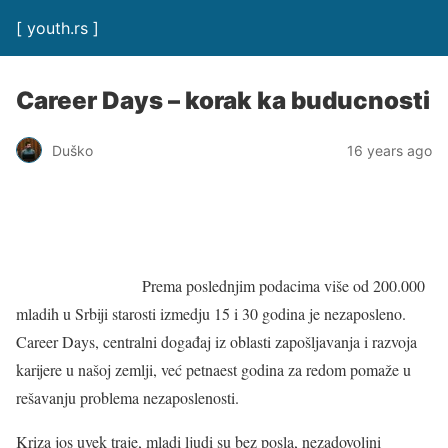
[ youth.rs ]
Career Days – korak ka buducnosti
Duško
16 years ago
Prema poslednjim podacima više od 200.000
mladih u Srbiji starosti izmedju 15 i 30 godina je nezaposleno.
Career Days, centralni događaj iz oblasti zapošljavanja i razvoja
karijere u našoj zemlji, već petnaest godina za redom pomaže u
rešavanju problema nezaposlenosti.
Kriza jos uvek traje, mladi ljudi su bez posla, nezadovoljni