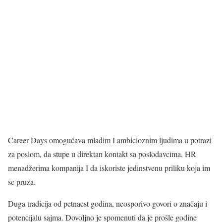
Career Days omogućava mladim I ambicioznim ljudima u potrazi
za poslom, da stupe u direktan kontakt sa poslodavcima, HR
menadžerima kompanija I da iskoriste jedinstvenu priliku koja im
se pruza.
Duga tradicija od petnaest godina, neosporivo govori o značaju i
potencijalu sajma. Dovoljno je spomenuti da je prošle godine