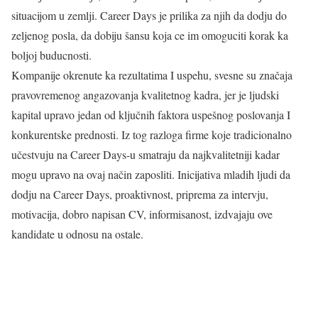
situacijom u zemlji. Career Days je prilika za njih da dodju do
zeljenog posla, da dobiju šansu koja ce im omoguciti korak ka
boljoj buducnosti.
Kompanije okrenute ka rezultatima I uspehu, svesne su značaja
pravovremenog angazovanja kvalitetnog kadra, jer je ljudski
kapital upravo jedan od ključnih faktora uspešnog poslovanja I
konkurentske prednosti. Iz tog razloga firme koje tradicionalno
učestvuju na Career Days-u smatraju da najkvalitetniji kadar
mogu upravo na ovaj način zaposliti. Inicijativa mladih ljudi da
dodju na Career Days, proaktivnost, priprema za intervju,
motivacija, dobro napisan CV, informisanost, izdvajaju ove
kandidate u odnosu na ostale.