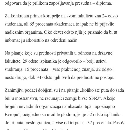
odgovara da je prilikom zapošljavanja presudna – diploma.
Za konkretan primer korupcije na svom fakultetu zna 24 odsto
studenata, ali 65 procenata akademaca to ipak ne bi prijavilo
nadležnim organima. Oko devet odsto njih je priznalo da bi tu
informaciju iskoristilo na određeni način.
Na pitanje koje su prednosti privatnih u odnosu na državne
fakultete, 29 odsto ispitanika je odgovorilo – bolji uslovi
studiranja, 15 procenata – više praktičnog znanja, 22 odsto –
nešto drugo, dok 34 odsto njih tvrdi da prednosti ne postoje.
Zanimljivi podaci dobijeni su i na pitanje „koliko ste puta do sada
bili u inostranstvu, ne računajući zemlje bivše SFRJ”. Akcije
brojnih nevladinih organizacija i ambasada, tipa „upoznajmo
Evropu”, očigledno su urodile plodom, jer je 52 odsto ispitanika
do tri puta prešlo granicu, a više od tri puta – 37 procenata. Pasoš