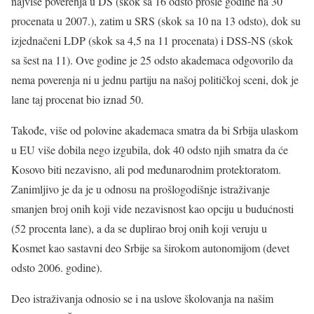
najviše poverenja u DS (skok sa 16 odsto prošle godine na 30
procenata u 2007.), zatim u SRS (skok sa 10 na 13 odsto), dok su
izjednačeni LDP (skok sa 4,5 na 11 procenata) i DSS-NS (skok
sa šest na 11). Ove godine je 25 odsto akademaca odgovorilo da
nema poverenja ni u jednu partiju na našoj političkoj sceni, dok je
lane taj procenat bio iznad 50.
Takođe, više od polovine akademaca smatra da bi Srbija ulaskom
u EU više dobila nego izgubila, dok 40 odsto njih smatra da će
Kosovo biti nezavisno, ali pod međunarodnim protektoratom.
Zanimljivo je da je u odnosu na prošlogodišnje istraživanje
smanjen broj onih koji vide nezavisnost kao opciju u budućnosti
(52 procenta lane), a da se duplirao broj onih koji veruju u
Kosmet kao sastavni deo Srbije sa širokom autonomijom (devet
odsto 2006. godine).
Deo istraživanja odnosio se i na uslove školovanja na našim