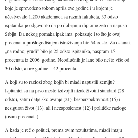
koje je sprovedeno tokom aprila ove godine i u kojem je
učestvovalo 1.200 akademaca sa raznih fakulteta, 33 odsto
ispitanika je odgovorilo da po dobijanju diplome želi da napusti
Srbiju. Da nekog pomaka ipak ima, pokazuje i to što je ovaj
procenat u prošlogodišnjem istraživanju bio 54 odsto. Za ostanak
„na rodnoj grudi” bilo je 25 odsto ispitanika, naspram 15
procenata iz 2006. godine. Neodlučnih je lane bilo nešto više od
30 odsto, a ove godine – 42 procenta.
A koji su to razlozi zbog kojih bi mladi napustili zemlju?
Ispitanici su na prvo mesto izdvojili nizak životni standard (28
odsto), zatim dalje školovanje (21), besperspektivnost (15) i
nesiguran život (13), ali i nezaposlenost (12) i političke razloge
(osam procenata)…
A kada je reč o politici, prema ovim rezultatima, mladi imaju