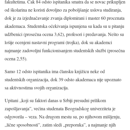
fakultetima. Čak 84 odsto ispitanika smatra da se novac prikupljen
od školarina ne koristi dovoljno za poboljšanje uslova studiranja,
dok je za izjednačavanje zvanja diplomirani i master 60 procenata
akademaca. Studentska očekivanja ispunjena su kada su u pitanju
udžbenici (prosečna ocena 3,62), profesori i predavanja. Nešto su
lošije ocenjeni nastavni programi (trojka), dok su akademci
najmanje zadovoljni funkcionisanjem studentskih službi (prosečna
ocena 2,55).
Samo 12 odsto ispitanika ima člansku knjižicu neke od
studentskih organizacija, dok 39 odsto akademaca nije upoznato
sa aktivnostima svojih organizacija.
Upitani „koji su faktori danas u Srbiji presudni prilikom
zapošljavanja”, većina studenata Beogradskog univerziteta je
odgovorila – veza. Na drugom mestu su, po njihovom mišljenju,
„lične sposobnosti”, zatim sledi „preporuka”, a najmanje njih