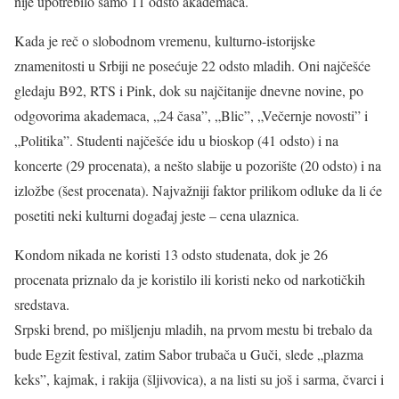
nije upotrebilo samo 11 odsto akademaca.
Kada je reč o slobodnom vremenu, kulturno-istorijske
znamenitosti u Srbiji ne posećuje 22 odsto mladih. Oni najčešće
gledaju B92, RTS i Pink, dok su najčitanije dnevne novine, po
odgovorima akademaca, „24 časa”, „Blic”, „Večernje novosti” i
„Politika”. Studenti najčešće idu u bioskop (41 odsto) i na
koncerte (29 procenata), a nešto slabije u pozorište (20 odsto) i na
izložbe (šest procenata). Najvažniji faktor prilikom odluke da li će
posetiti neki kulturni događaj jeste – cena ulaznica.
Kondom nikada ne koristi 13 odsto studenata, dok je 26
procenata priznalo da je koristilo ili koristi neko od narkotičkih
sredstava.
Srpski brend, po mišljenju mladih, na prvom mestu bi trebalo da
bude Egzit festival, zatim Sabor trubača u Guči, slede „plazma
keks”, kajmak, i rakija (šljivovica), a na listi su još i sarma, čvarci i