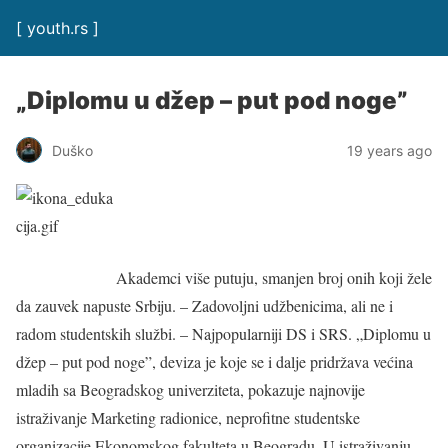
[ youth.rs ]
„Diplomu u džep – put pod noge”
Duško
19 years ago
Akademci više putuju, smanjen broj onih koji žele
da zauvek napuste Srbiju. – Zadovoljni udžbenicima, ali ne i
radom studentskih službi. – Najpopularniji DS i SRS. „Diplomu u
džep – put pod noge”, deviza je koje se i dalje pridržava većina
mladih sa Beogradskog univerziteta, pokazuje najnovije
istraživanje Marketing radionice, neprofitne studentske
organizacije Ekonomskog fakulteta u Beogradu. U istraživanju