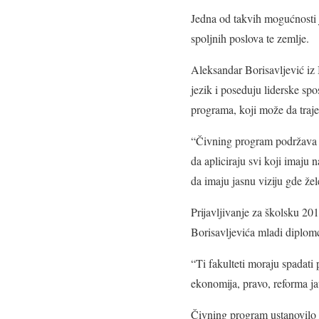
Jedna od takvih mogućnosti je
spoljnih poslova te zemlje.
Aleksandar Borisavljević iz
jezik i poseduju liderske spo
programa, koji može da traj
“Čivning program podržava sv
da apliciraju svi koji imaju
da imaju jasnu viziju gde žel
Prijavljivanje za školsku 20
Borisavljevića mladi diplomc
“Ti fakulteti moraju spadati
ekonomija, pravo, reforma ja
Čivning program ustanovilo j