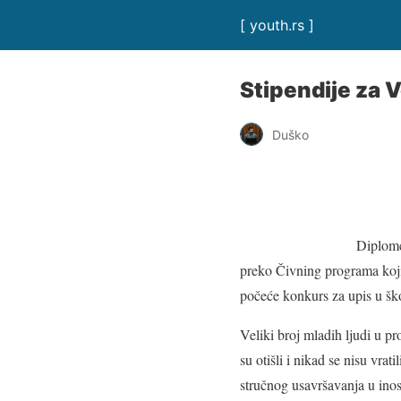
[ youth.rs ]
Stipendije za V
Duško
Diplomc
preko Čivning programa koji 
počeće konkurs za upis u šk
Veliki broj mladih ljudi u p
su otišli i nikad se nisu vra
stručnog usavršavanja u inos