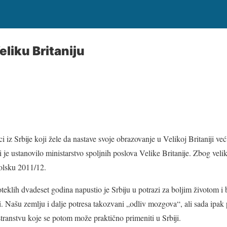
eliku Britaniju
i iz Srbije koji žele da nastave svoje obrazovanje u Velikoj Britaniji v
je ustanovilo ministarstvo spoljnih poslova Velike Britanije. Zbog veli
olsku 2011/12.
roteklih dvadeset godina napustio je Srbiju u potrazi za boljim životom
tili. Našu zemlju i dalje potresa takozvani „odliv mozgova“, ali sada ipak
transtvu koje se potom može praktično primeniti u Srbiji.