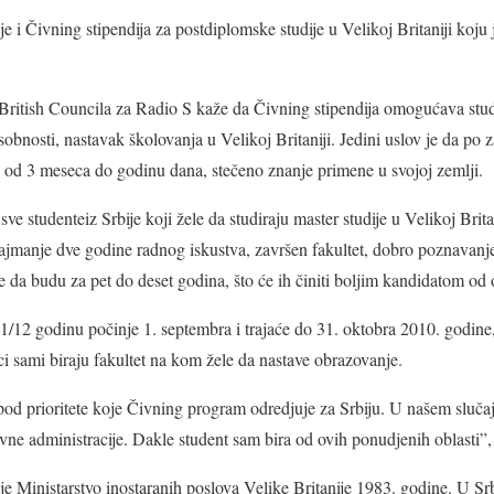
 i Čivning stipendija za postdiplomske studije u Velikoj Britaniji koju 
 British Councila za Radio S kaže da Čivning stipendija omogućava stu
sobnosti, nastavak školovanja u Velikoj Britaniji. Jedini uslov je da po 
e od 3 meseca do godinu dana, stečeno znanje primene u svojoj zemlji.
e studenteiz Srbije koji žele da studiraju master studije u Velikoj Bri
 najmanje dve godine radnog iskustva, završen fakultet, dobro poznavanje
e da budu za pet do deset godina, što će ih činiti boljim kandidatom od 
11/12 godinu počinje 1. septembra i trajaće do 31. oktobra 2010. godin
i sami biraju fakultet na kom žele da nastave obrazovanje.
 pod prioritete koje Čivning program odredjuje za Srbiju. U našem slučaj
vne administracije. Dakle student sam bira od ovih ponudjenih oblasti”, 
e Ministarstvo inostaranih poslova Velike Britanije 1983. godine. U Srbi