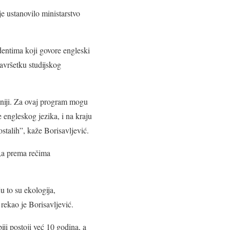
je ustanovilo ministarstvo
dentima koji govore engleski
završetku studijskog
taniji. Za ovaj program mogu
 engleskog jezika, i na kraju
ostalih”, kaže Borisavljević.
e,a prema rečima
u to su ekologija,
rekao je Borisavljević.
ji postoji već 10 godina, a