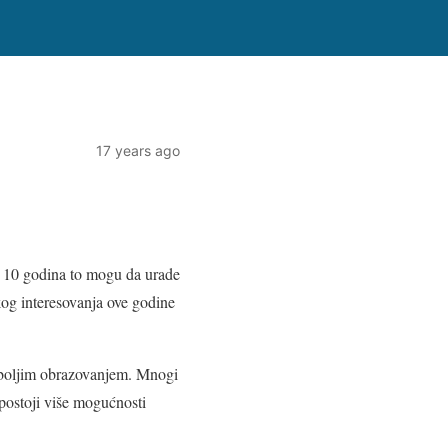
17 years ago
eć 10 godina to mogu da urade
kog interesovanja ove godine
 i boljim obrazovanjem. Mnogi
 postoji više mogućnosti