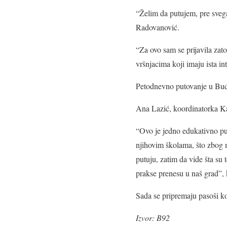
“Želim da putujem, pre svega,
Radovanović.
“Za ovo sam se prijavila zat
vršnjacima koji imaju ista in
Petodnevno putovanje u Budi
Ana Lazić, koordinatorka Kan
“Ovo je jedno edukativno put
njihovim školama, što zbog m
putuju, zatim da vide šta su 
prakse prenesu u naš grad”,
Sada se pripremaju pasoši ko
Izvor: B92