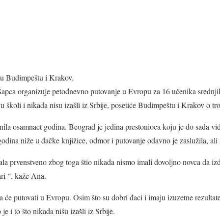
 u Budimpeštu i Krakov.
Šapca organizuje petodnevno putovanje u Evropu za 16 učenika srednjih 
e u školi i nikada nisu izašli iz Srbije, posetiće Budimpeštu i Krakov o tr
ila osamnaet godina. Beograd je jedina prestonioca koju je do sada vi
odina niže u đačke knjižice, odmor i putovanje odavno je zaslužila, ali z
la prvenstveno zbog toga štio nikada nismo imali dovoljno novca da iz
ari “, kaže Ana.
 će putovati u Evropu. Osim što su dobri đaci i imaju izuzetne rezulta
e i to što nikada nišu izašli iz Srbije.