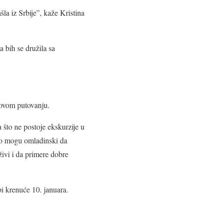
šla iz Srbije”, kaže Kristina
a bih se družila sa
 ovom putovanju.
 što ne postoje ekskurzije u
ako mogu omladinski da
živi i da primere dobre
pi krenuće 10. januara.