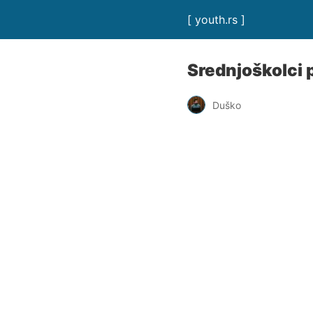
[ youth.rs ]
Srednjoškolci 
Duško