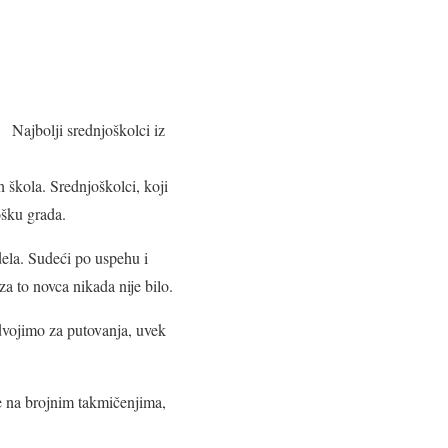
Najbolji srednjoškolci iz
škola. Srednjoškolci, koji
ošku grada.
dela. Sudeći po uspehu i
a to novca nikada nije bilo.
dvojimo za putovanja, uvek
te na brojnim takmičenjima,