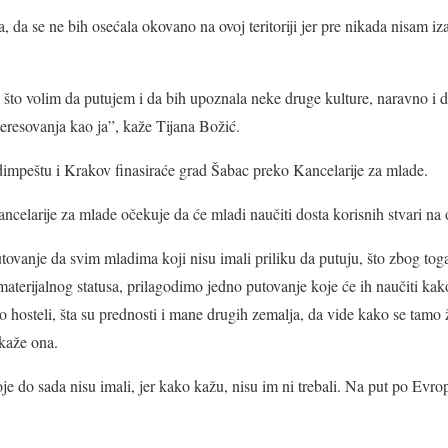
 da se ne bih osećala okovano na ovoj teritoriji jer pre nikada nisam iza
o što volim da putujem i da bih upoznala neke druge kulture, naravno i d
teresovanja kao ja”, kaže Tijana Božić.
mpeštu i Krakov finasiraće grad Šabac preko Kancelarije za mlade.
celarije za mlade očekuje da će mladi naučiti dosta korisnih stvari na
ovanje da svim mladima koji nisu imali priliku da putuju, što zbog toga
aterijalnog statusa, prilagodimo jedno putovanje koje će ih naučiti k
to hosteli, šta su prednosti i mane drugih zemalja, da vide kako se tamo 
 kaže ona.
je do sada nisu imali, jer kako kažu, nisu im ni trebali. Na put po Evro