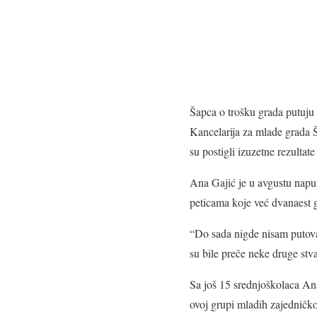
Šapca o trošku grada putuju
Kancelarija za mlade grada 
su postigli izuzetne rezultat
Ana Gajić je u avgustu napun
peticama koje već dvanaest g
“Do sada nigde nisam putova
su bile preče neke druge stv
Sa još 15 srednjoškolaca Ana
ovoj grupi mladih zajedničko j