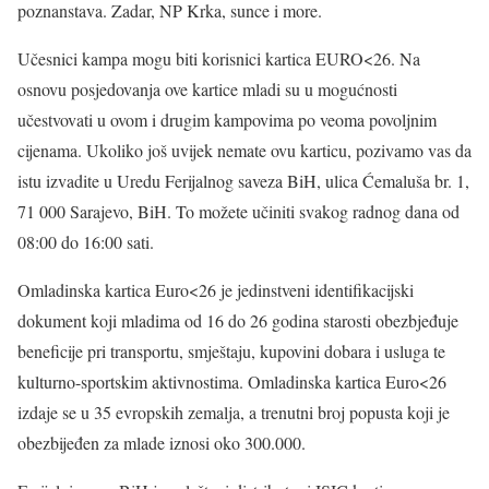
poznanstava. Zadar, NP Krka, sunce i more.
Učesnici kampa mogu biti korisnici kartica EURO<26. Na
osnovu posjedovanja ove kartice mladi su u mogućnosti
učestvovati u ovom i drugim kampovima po veoma povoljnim
cijenama. Ukoliko još uvijek nemate ovu karticu, pozivamo vas da
istu izvadite u Uredu Ferijalnog saveza BiH, ulica Ćemaluša br. 1,
71 000 Sarajevo, BiH. To možete učiniti svakog radnog dana od
08:00 do 16:00 sati.
Omladinska kartica Euro<26 je jedinstveni identifikacijski
dokument koji mladima od 16 do 26 godina starosti obezbjeđuje
beneficije pri transportu, smještaju, kupovini dobara i usluga te
kulturno-sportskim aktivnostima. Omladinska kartica Euro<26
izdaje se u 35 evropskih zemalja, a trenutni broj popusta koji je
obezbijeđen za mlade iznosi oko 300.000.