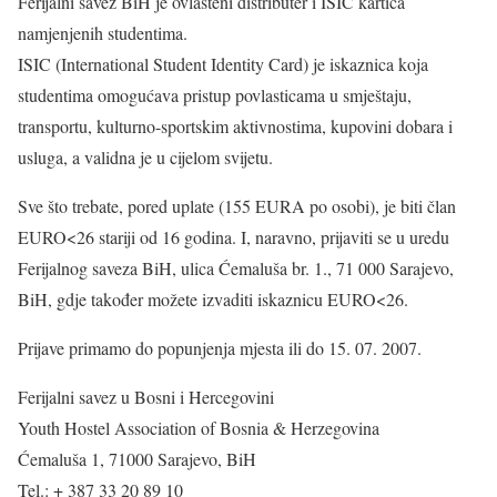
Ferijalni savez BiH je ovlašteni distributer i ISIC kartica
namjenjenih studentima.
ISIC (International Student Identity Card) je iskaznica koja
studentima omogućava pristup povlasticama u smještaju,
transportu, kulturno-sportskim aktivnostima, kupovini dobara i
usluga, a validna je u cijelom svijetu.
Sve što trebate, pored uplate (155 EURA po osobi), je biti član
EURO<26 stariji od 16 godina. I, naravno, prijaviti se u uredu
Ferijalnog saveza BiH, ulica Ćemaluša br. 1., 71 000 Sarajevo,
BiH, gdje također možete izvaditi iskaznicu EURO<26.
Prijave primamo do popunjenja mjesta ili do 15. 07. 2007.
Ferijalni savez u Bosni i Hercegovini
Youth Hostel Association of Bosnia & Herzegovina
Ćemaluša 1, 71000 Sarajevo, BiH
Tel.: + 387 33 20 89 10