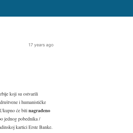
17 years ago
ije koji su ostvarili
 društvene i humanističke
nagrađeno
 Ukupno će biti
 po jednog pobednika /
inskoj kartici Erste Banke.