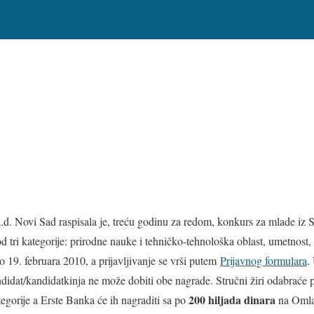
.d. Novi Sad raspisala je, treću godinu za redom, konkurs za mlade iz Srb
od tri kategorije: prirodne nauke i tehničko-tehnološka oblast, umetnost,
 19. februara 2010, a prijavljivanje se vrši putem
Prijavnog formulara
.
ndidat/kandidatkinja ne može dobiti obe nagrade. Stručni žiri odabraće
200 hiljada dinara
egorije a Erste Banka će ih nagraditi sa po
na Omlad