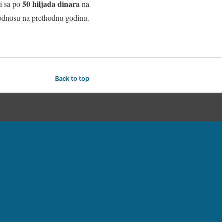
50 hiljada dinara
ni sa po
na
u odnosu na prethodnu godinu.
Back to top