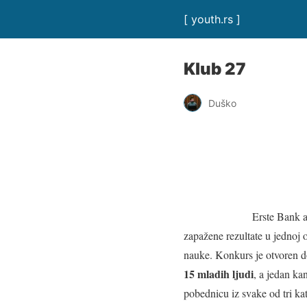
[ youth.rs ]
Klub 27
Duško
Erste Bank a
zapažene rezultate u jednoj 
nauke. Konkurs je otvoren do
15 mladih ljudi
, a jedan ka
pobednicu iz svake od tri kat