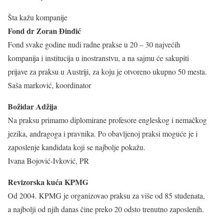
Šta kažu kompanije
Fond dr Zoran Đinđić
Fond svake godine nudi radne prakse u 20 – 30 najvećih
kompanija i institucija u inostranstvu, a na sajmu će sakupiti
prijave za praksu u Austriji, za koju je otvoreno ukupno 50 mesta.
Saša marković, koordinator
Božidar Adžija
Na praksu primamo diplomirane profesore engleskog i nemačkog
jezika, andragoga i pravnika. Po obavljenoj praksi moguće je i
zaposlenje kandidata koji se najbolje pokažu.
Ivana Bojović-Ivković, PR
Revizorska kuća KPMG
Od 2004. KPMG je organizovao praksu za više od 85 studenata,
a najbolji od njih danas čine preko 20 odsto trenutno zaposlenih.