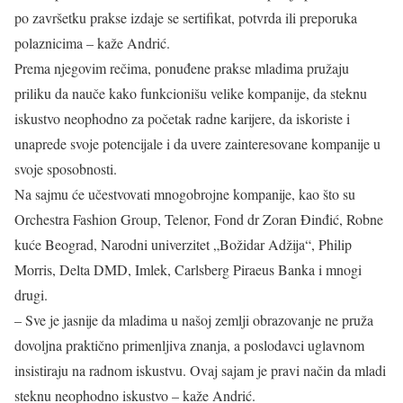
po završetku prakse izdaje se sertifikat, potvrda ili preporuka
polaznicima – kaže Andrić.
Prema njegovim rečima, ponuđene prakse mladima pružaju
priliku da nauče kako funkcionišu velike kompanije, da steknu
iskustvo neophodno za početak radne karijere, da iskoriste i
unaprede svoje potencijale i da uvere zainteresovane kompanije u
svoje sposobnosti.
Na sajmu će učestvovati mnogobrojne kompanije, kao što su
Orchestra Fashion Group, Telenor, Fond dr Zoran Đinđić, Robne
kuće Beograd, Narodni univerzitet „Božidar Adžija“, Philip
Morris, Delta DMD, Imlek, Carlsberg Piraeus Banka i mnogi
drugi.
– Sve je jasnije da mladima u našoj zemlji obrazovanje ne pruža
dovoljna praktično primenljiva znanja, a poslodavci uglavnom
insistiraju na radnom iskustvu. Ovaj sajam je pravi način da mladi
steknu neophodno iskustvo – kaže Andrić.