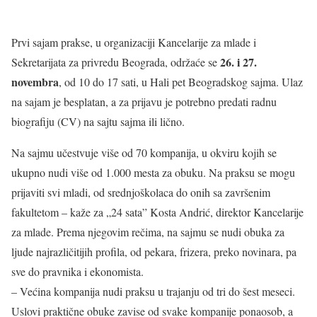
Prvi sajam prakse, u organizaciji Kancelarije za mlade i
26. i 27.
Sekretarijata za privredu Beograda, održaće se
novembra
, od 10 do 17 sati, u Hali pet Beogradskog sajma. Ulaz
na sajam je besplatan, a za prijavu je potrebno predati radnu
biografiju (CV) na sajtu sajma ili lično.
Na sajmu učestvuje više od 70 kompanija, u okviru kojih se
ukupno nudi više od 1.000 mesta za obuku. Na praksu se mogu
prijaviti svi mladi, od srednjoškolaca do onih sa završenim
fakultetom – kaže za „24 sata” Kosta Andrić, direktor Kancelarije
za mlade. Prema njegovim rečima, na sajmu se nudi obuka za
ljude najrazličitijih profila, od pekara, frizera, preko novinara, pa
sve do pravnika i ekonomista.
– Većina kompanija nudi praksu u trajanju od tri do šest meseci.
Uslovi praktične obuke zavise od svake kompanije ponaosob, a