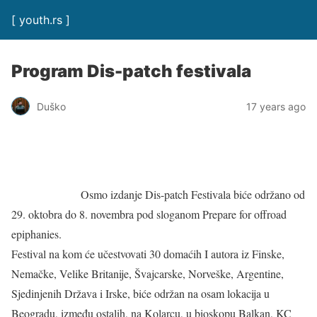
[ youth.rs ]
Program Dis-patch festivala
Duško
17 years ago
Osmo izdanje Dis-patch Festivala biće održano od
29. oktobra do 8. novembra pod sloganom Prepare for offroad
epiphanies.
Festival na kom će učestvovati 30 domaćih I autora iz Finske,
Nemačke, Velike Britanije, Švajcarske, Norveške, Argentine,
Sjedinjenih Država i Irske, biće održan na osam lokacija u
Beogradu, između ostalih, na Kolarcu, u bioskopu Balkan, KC