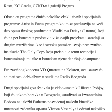
Rexu, KC Gradu, CZKD-u i galeriji Progres.
Okosnicu programa činiće nekoliko ekskluzivnih i specijalnih
programa: Artist in Focus program kojim se predstavlja najveći
deo opusa finskog producenta Vladislava Delaya (Luomo), koji
će na pet koncerata predstaviti više svojih projekata i saradnji sa
drugim muzičarima, kao i svetsku premijeru svoje prve zvučne
instalacije The Only Copy koja preispituje temu recepcije i
konzumiranja muzike u kontekstu njene današnje dostupnosti.
Pre završnog koncerta VD Quarteta na Kolarcu, ovaj sastav će
snimati svoj debi-album u studijima Radio Beograda.
Drugi specijalni gost festivala je video-umetnik Lillevan Pobjoy,
koji će, tokom boravka u Beogradu, sarađivati sa Izvanrednim
Bobom na izložbi Patherns posvećenoj nasleđu kinetičke
umetnosti začetnika op-arta Victora Vasarelya i održati nekoliko