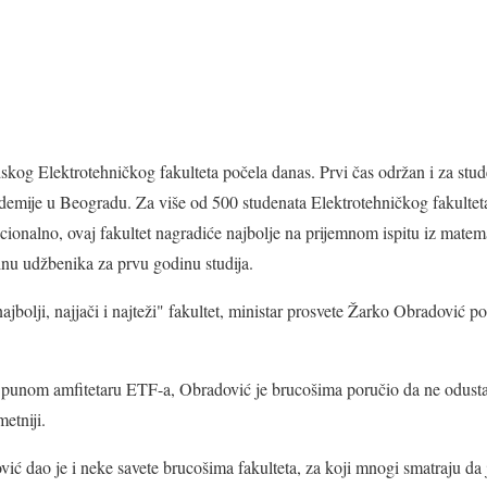
kog Elektrotehničkog fakulteta počela danas. Prvi čas održan i za stud
emije u Beogradu. Za više od 500 studenata Elektrotehničkog fakultet
ionalno, ovaj fakultet nagradiće najbolje na prijemnom ispitu iz matemat
inu udžbenika za prvu godinu studija.
ajbolji, najjači i najteži" fakultet, ministar prosvete Žarko Obradović p
unom amfitetaru ETF-a, Obradović je brucošima poručio da ne odustaj
etniji.
 dao je i neke savete brucošima fakulteta, za koji mnogi smatraju da j