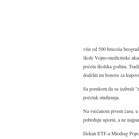
više od 500 brucoša beograds
škole Vojno-medicinske akad
počela školska godina. Tradic
dodeliti im bonove za kupov
Sa porukom da su izabrali "n
početak studiranja.
Na svečanom prvom času, u p
pobeđuju uporni, a ne najpam
Dekan ETF-a Miodrag Popović