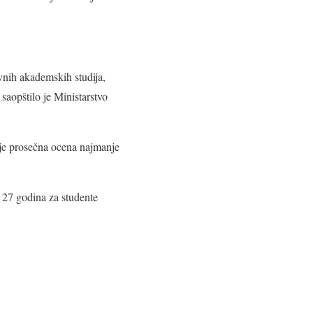
vnih akademskih studija,
 saopštilo je Ministarstvo
im je prosečna ocena najmanje
i 27 godina za studente