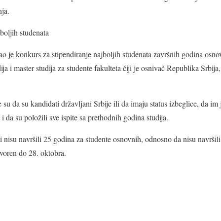
ja.
boljih studenata
ao je konkurs za stipendiranje najboljih studenata završnih godina osno
ja i master studija za studente fakulteta čiji je osnivač Republika Srbija,
e su da su kandidati državljani Srbije ili da imaju status izbeglice, da 
i da su položili sve ispite sa prethodnih godina studija.
i nisu navršili 25 godina za studente osnovnih, odnosno da nisu navršil
tvoren do 28. oktobra.