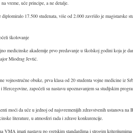
 na vreme, uče principe, a ne detalje.
 diplomiralo 17.500 studenata, više od 2.000 završilo je magistarske stu
očeli školovanje
no medicinske akademije prvo predavanje u školskoj godini koja je da
ajor Miodrag Jevtić.
 vojnostručne obuke, prva klasa od 20 studenta vojne medicine iz Srb
 i Hercegovine, započeli su nastavu upoznavanjem sa studijskim prog
tudenti moći da uče u jednoj od najsvremenijih zdravstvenih ustanova na
cinske literature, u atmosferi rada i zdrave konkurencije.
 na VMA imati nastavu po svetskim standardima i strogim kriterijumima 