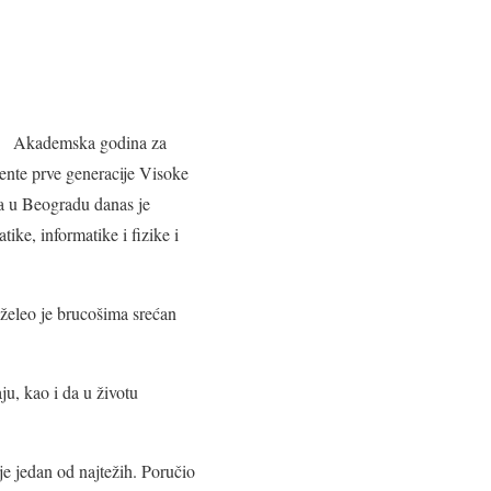
Akademska godina za
ente prve generacije Visoke
a u Beogradu danas je
ike, informatike i fizike i
oželeo je brucošima srećan
u, kao i da u životu
e jedan od najtežih. Poručio