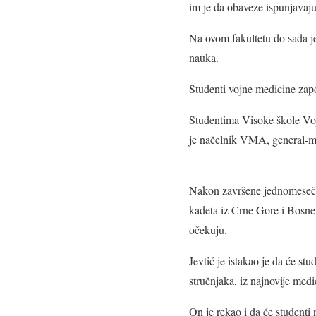
im je da obaveze ispunjavaju
Na ovom fakultetu do sada je
nauka.
Studenti vojne medicine zap
Studentima Visoke škole Voj
je načelnik VMA, general-m
Nakon završene jednomesečne
kadeta iz Crne Gore i Bosne
očekuju.
Jevtić je istakao je da će s
stručnjaka, iz najnovije medi
On je rekao i da će studenti