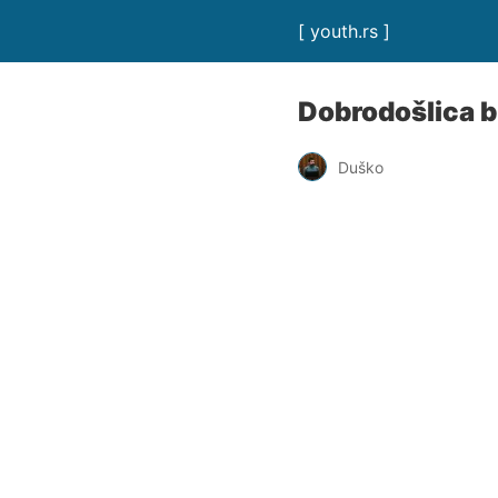
[ youth.rs ]
Dobrodošlica 
Duško