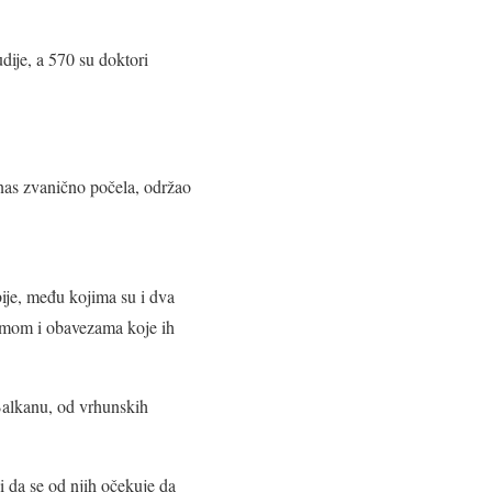
dije, a 570 su doktori
nas zvanično počela, održao
ije, među kojima su i dva
ramom i obavezama koje ih
 Balkanu, od vrhunskih
i da se od njih očekuje da