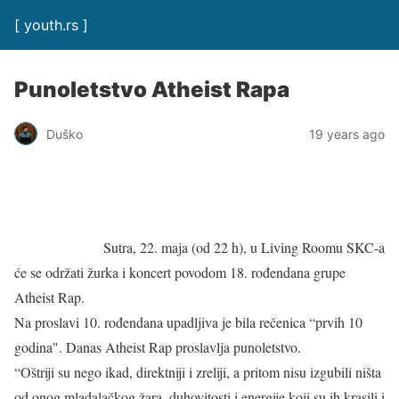
[ youth.rs ]
Punoletstvo Atheist Rapa
Duško
19 years ago
Sutra, 22. maja (od 22 h), u Living Roomu SKC-a
će se održati žurka i koncert povodom 18. rođendana grupe
Atheist Rap.
Na proslavi 10. rođendana upadljiva je bila rečenica “prvih 10
godina". Danas Atheist Rap proslavlja punoletstvo.
“Oštriji su nego ikad, direktniji i zreliji, a pritom nisu izgubili ništa
od onog mladalačkog žara, duhovitosti i energije koji su ih krasili i