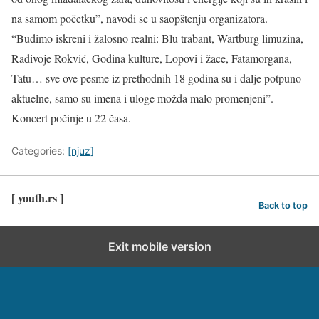
na samom početku”, navodi se u saopštenju organizatora.
“Budimo iskreni i žalosno realni: Blu trabant, Wartburg limuzina,
Radivoje Rokvić, Godina kulture, Lopovi i žace, Fatamorgana,
Tatu… sve ove pesme iz prethodnih 18 godina su i dalje potpuno
aktuelne, samo su imena i uloge možda malo promenjeni”.
Koncert počinje u 22 časa.
Categories:
[njuz]
[ youth.rs ]
Back to top
Exit mobile version