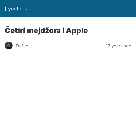
[ youth.rs ]
Četiri mejdžora i Apple
Duško
17 years ago