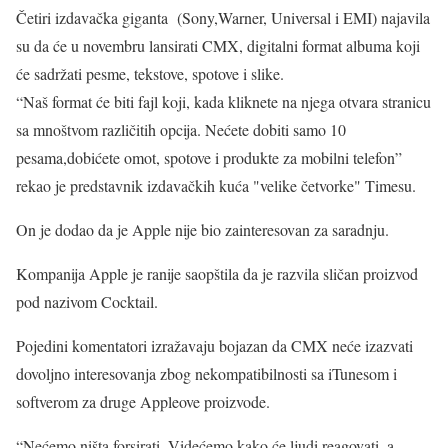
Četiri izdavačka giganta (Sony,Warner, Universal i EMI) najavila
su da će u novembru lansirati CMX, digitalni format albuma koji
će sadržati pesme, tekstove, spotove i slike.
“Naš format će biti fajl koji, kada kliknete na njega otvara stranicu
sa mnoštvom različitih opcija. Nećete dobiti samo 10
pesama,dobićete omot, spotove i produkte za mobilni telefon”
rekao je predstavnik izdavačkih kuća "velike četvorke" Timesu.
On je dodao da je Apple nije bio zainteresovan za saradnju.
Kompanija Apple je ranije saopštila da je razvila sličan proizvod
pod nazivom Cocktail.
Pojedini komentatori izražavaju bojazan da CMX neće izazvati
dovoljno interesovanja zbog nekompatibilnosti sa iTunesom i
softverom za druge Appleove proizvode.
“Nećemo ništa forsirati. Videćemo kako će ljudi reagovati, a