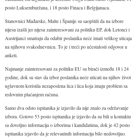
posto Luksemburžana, i 18 posto Finaca i Belgijanaca.
Stanovnici Mađarske, Malte i Španije su saopštili da na izbore
nijesu izašli jer nijesu zainteresovani za politiku EP, dok Letonci i
Austrijanci smatraju da odabir poslanika neće imati velikog uticaja
na njihovu svakodnevnicu. To je i treći po učestalosti odgovor u
anketi.
Najmanje zainteresovani za politiku EU su birači između 18 i 24
godine, dok su stav da izbor poslanika neće uticati na njihov život
uglavnom koristila nezaposlena lica i lica koja imaju problem sa
redovnim plaćanjem računa.
Samo dva odsto ispitanika je izjavilo da nije znalo za održavanje
izbora. Gotovo 53 posto ispitanika je izjavilo da su bili u kontaktu
sa dovoljno informacija o izborima i kandidatima, dok je 42 posto
ispitanika izjavilo da je relevantnih informacija bilo nedovoljno.