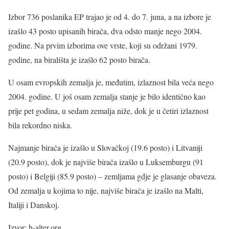
Izbor 736 poslanika EP trajao je od 4. do 7. juna, a na izbore je
izašlo 43 posto upisanih birača, dva odsto manje nego 2004.
godine. Na prvim izborima ove vrste, koji su održani 1979.
godine, na birališta je izašlo 62 posto birača.
U osam evropskih zemalja je, međutim, izlaznost bila veća nego
2004. godine. U još osam zemalja stanje je bilo identično kao
prije pet godina, u sedam zemalja niže, dok je u četiri izlaznost
bila rekordno niska.
Najmanje birača je izašlo u Slovačkoj (19.6 posto) i Litvaniji
(20.9 posto), dok je najviše birača izašlo u Luksemburgu (91
posto) i Belgiji (85.9 posto) – zemljama gdje je glasanje obaveza.
Od zemalja u kojima to nije, najviše birača je izašlo na Malti,
Italiji i Danskoj.
Izvor: h-alter.org