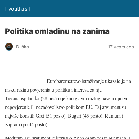
[ youth.rs ]
Politika omladinu na zanima
Duško
17 years ago
Eurobarometrovo istraživanje ukazalo je na
nisku razinu povjerenja u politiku i interesa za nju
Trećina ispitanika (28 posto) je kao glavni razlog navela upravo
nepovjerenje ili nezadovoljstvo politikom EU. Taj argument su
najviše koristili Grci (51 posto), Bugari (45 posto), Rumuni i
Kiprani (po 44 posto).
Međutim, isti argument je koristilo svega osam odsto Njemaca, 11