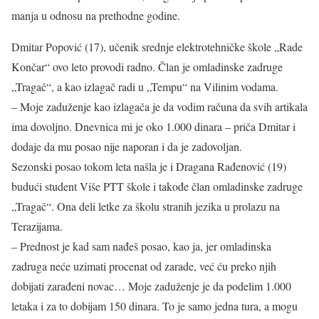
manja u odnosu na prethodne godine.
Dmitar Popović (17), učenik srednje elektrotehničke škole „Rade
Končar“ ovo leto provodi radno. Član je omladinske zadruge
„Tragač“, a kao izlagač radi u „Tempu“ na Vilinim vodama.
– Moje zaduženje kao izlagača je da vodim računa da svih artikala
ima dovoljno. Dnevnica mi je oko 1.000 dinara – priča Dmitar i
dodaje da mu posao nije naporan i da je zadovoljan.
Sezonski posao tokom leta našla je i Dragana Rađenović (19)
budući student Više PTT škole i takođe član omladinske zadruge
„Tragač“. Ona deli letke za školu stranih jezika u prolazu na
Terazijama.
– Prednost je kad sam nađeš posao, kao ja, jer omladinska
zadruga neće uzimati procenat od zarade, već ću preko njih
dobijati zarađeni novac… Moje zaduženje je da podelim 1.000
letaka i za to dobijam 150 dinara. To je samo jedna tura, a mogu