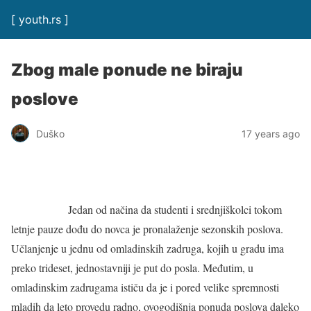
[ youth.rs ]
Zbog male ponude ne biraju
poslove
Duško
17 years ago
Jedan od načina da studenti i srednjiškolci tokom
letnje pauze dođu do novca je pronalaženje sezonskih poslova.
Učlanjenje u jednu od omladinskih zadruga, kojih u gradu ima
preko trideset, jednostavniji je put do posla. Međutim, u
omladinskim zadrugama ističu da je i pored velike spremnosti
mladih da leto provedu radno, ovogodišnja ponuda poslova daleko