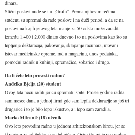
dinara.
Slični poslovi nude se i u „Grofu“. Prema njihovim rečima
studenti su spremni da rade poslove i na duži period, a da se na
poslovima kojih je ovog leta manje za 50 odsto može zaraditi
između 1.400 i 2.000 dinara dnevno i to na poslovima kao što su
lepljenje deklaracija, pakovanje, sklapanje računara, utovar i
istovar medicinske opreme, rad u magacinu, unos podataka,
pomoćni radnik u kuhinji, spremačice, sobarice i drugo.
Da li ćete leto provesti radno?
Anđelka Bjelja (20) student
Ovog leta neću raditi jer ću spremati ispite. Prošle godine radila
sam mesec dana u jednoj firmi gde sam lepila deklaracije sa još tri
drugarice i to je bilo lepo iskustvo, a i lepo sam zaradila.
Marko Mitranić (18) učenik
Ovo leto provodim radno u jednom arhitektonskom birou, jer se
školujem za arhitektonskog tehničara. Osim što mi je ovo praksa,