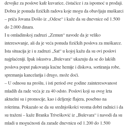
devojke za poslove kafe kuvarice, čistačice i za ispomoć u prodaji.
Dobra je ponuda fizičkih radova koje mogu da obavljaju muškarci
– priča Jovana Došlo iz „Odese“ i kaže da su dnevnice od 1.500
do 2.000 dinara.
I u omladinskoj zadruzi „Zemun“ navode da je veliko
interesovanje, ali da je veća ponuda fizičkih poslova za muškarce.
Ista situacija je i u zadruzi „Sat“ u kojoj kažu da su ovi poslovi
najplaćeniji. Ipak iskustva „Bulevara“ ukazuju da se do lakših
poslova poput pakovanja kućne hemije i diskova, sortiranja robe,
spremanja kancelarija i drugo, može doći.
– U odnosu na prošlu, i isti period ove godine zainteresovanost
mladih da rade veća je za 40 odsto. Poslovi koji su ovog leta
aktuelni su i promocije, kao i deljenje flajera, posebno na
rolerima. Pokazalo se da su srednjoškolci veoma dobri radnici i da
su traženi – kaže Branka Trivešković iz „Bulevara“ i navodi da su
mladi u mogućnosti da zarade dnevnicu od 1.200 do 1.500