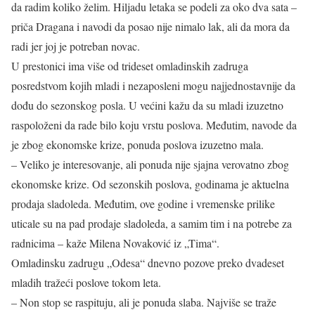
da radim koliko želim. Hiljadu letaka se podeli za oko dva sata –
priča Dragana i navodi da posao nije nimalo lak, ali da mora da
radi jer joj je potreban novac.
U prestonici ima više od trideset omladinskih zadruga
posredstvom kojih mladi i nezaposleni mogu najjednostavnije da
dođu do sezonskog posla. U većini kažu da su mladi izuzetno
raspoloženi da rade bilo koju vrstu poslova. Međutim, navode da
je zbog ekonomske krize, ponuda poslova izuzetno mala.
– Veliko je interesovanje, ali ponuda nije sjajna verovatno zbog
ekonomske krize. Od sezonskih poslova, godinama je aktuelna
prodaja sladoleda. Međutim, ove godine i vremenske prilike
uticale su na pad prodaje sladoleda, a samim tim i na potrebe za
radnicima – kaže Milena Novaković iz „Tima“.
Omladinsku zadrugu „Odesa“ dnevno pozove preko dvadeset
mladih tražeći poslove tokom leta.
– Non stop se raspituju, ali je ponuda slaba. Najviše se traže