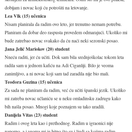
dobijam i novac koji ću potrošiti na letovanje.
Lea Vlk (15) učenica
Nisam planirala da radim ovo leto, jer trenutno nemam potrebu.
Planiram da dobar deo raspusta provedem odmarajući. Ukoliko mi
bude zatrebao novac svakako da ću naći neki sezonski posao.
Jana Jelić Mariokov (20) student
Nneću raditi, jer ću učiti. Dok sam bila srednjoškolac tokom leta
radila sam u jednom kafiću na Adi Ciganliji. Bilo je veoma
zanimljivo, a ni novac koji sam tad zaradila nije bio mali.
Teodora Guzina (15) učenica
Za sada ne planiram da radim, već ću učiti španski jezik. Ukoliko
mi zatreba novac učlaniću se u neku omladinsku zadrugu kako
bih našla posao. Mnogi koje poznajem su tako uradili.
Danijela Vitas (23) student
Radim i ovog leta kao i prethodnog. Radim u igraonici nije
naporno, a i veoma mi je bitno što su i ljudi sa kojima radim