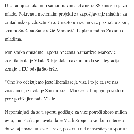
U saradnji sa lokalnim samoupravama otvoreno 86 kancelarija za
mlade. Pokrenuti nacionalni projekti za zapošljavanje mladih i za
omladinsko preduzetništvo. Umesto u vize, novac plasirati u sport,
smatra Snežana Samardžić-Marković. U planu rad na Zakonu o
mladima.
Ministarka omladine i sporta Snežana Samardžić-Marković
ocenila je da je Vlada Srbije dala maksimum da se integracija
zemlje u EU odvija što brže.
"Ono što očekujemo jeste liberalizacija viza i to je za sve nas
značajno", izjavila je Samardžić – Marković Tanjugu, povodom
prve godišnjice rada Vlade.
Napominjući da se u sportu godišnje za vize potroši skoro milion
evra, ministarka je navela da je Vladi Srbije "u velikom interesu
da se taj novac, umesto u vize, plasira u neke investicije u sportu i