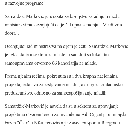
u razvojne programe".
Samardžić-Marković je izrazila zadovoljstvo saradnjom među
ministarstvima, ocenjujući da je "ukupna saradnja u Vladi vrlo
dobra".
Ocenjujući rad ministrastva na čijem je čelu, Samardžić-Marković
je rekla da je u sektoru za mlade, u saradnji sa lokalnim
samoupravama otvoreno 86 kancelarija za mlade.
Prema njenim rečima, pokrenuta su i dva krupna nacionalna
projekta, jedan za zapošljavanje mladih, a drugi za omladinsko
preduzetništvo, odnosno za samozapošljavanje mladih.
Samardžić-Marković je navela da su u sektoru za upravljanje
projektima otvoreni tereni za invalide na Adi Ciganliji, olimpijski
bazen "Čair" u Nišu, renoviran je Zavod za sport u Beogradu.