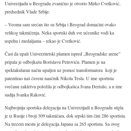
Univerzijadu u Beogradu zvanično je otvorio Mirko Cvetković,
predsednik Vlade Srbije.
– Veoma sam srećan što su Srbija i Beograd domaćini ovako
velikog takmičenja. Neka sportski duh sve učesnike vodi ka
uspehu i medaljama – rekao je Cvetković.
Čast da upali Univerzitetski plamen ispred „Beogradske arene”
pripala je odbojkašu Borislavu Petroviću. Plamen je na
spektakularan način upaljen uz pomoć transformatora koji je
patentirao naš čuveni naučnik Nikola Tesla. U ime sportista
svečanu zakletvu položila je odbojkašica Ivana Đerisilo, a u ime
sudija Ivanka Raković.
Najbrojnija sportska delegacija na Univerzijadi u Beogradu stigla
je iz Rusije i broji 309 takmičara, dok srpski tim čini 286 sportista.
Na trećem mestu je delegacija Japana sa 265 sportista. Sa ovog