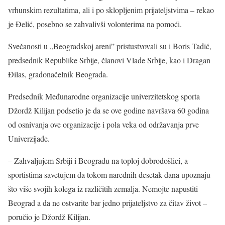
vrhunskim rezultatima, ali i po sklopljenim prijateljstvima – rekao
je Đelić, posebno se zahvalivši volonterima na pomoći.
Svečanosti u „Beogradskoj areni” pristustvovali su i Boris Tadić,
predsednik Republike Srbije, članovi Vlade Srbije, kao i Dragan
Đilas, gradonačelnik Beograda.
Predsednik Međunarodne organizacije univerzitetskog sporta
Džordž Kilijan podsetio je da se ove godine navršava 60 godina
od osnivanja ove organizacije i pola veka od održavanja prve
Univerzijade.
– Zahvaljujem Srbiji i Beogradu na toploj dobrodošlici, a
sportistima savetujem da tokom narednih desetak dana upoznaju
što više svojih kolega iz različitih zemalja. Nemojte napustiti
Beograd a da ne ostvarite bar jedno prijateljstvo za čitav život –
poručio je Džordž Kilijan.