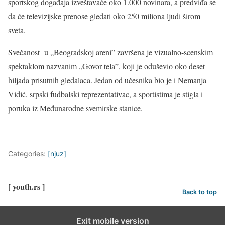
sportskog događaja izveštavaće oko 1.000 novinara, a predviđa se
da će televizijske prenose gledati oko 250 miliona ljudi širom
sveta.
Svečanost u „Beogradskoj areni” završena je vizualno-scenskim
spektaklom nazvanim „Govor tela”, koji je oduševio oko deset
hiljada prisutnih gledalaca. Jedan od učesnika bio je i Nemanja
Vidić, srpski fudbalski reprezentativac, a sportistima je stigla i
poruka iz Međunarodne svemirske stanice.
Categories:
[njuz]
[ youth.rs ]
Back to top
Exit mobile version