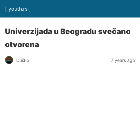
[ youth.rs ]
Univerzijada u Beogradu svečano
otvorena
Duško
17 years ago