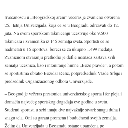
Svečanošću u „Beogradskoj areni” večeras je zvanično otvorena
25. letnja Univerzijada, koja će se u Beogradu održavati do 12.
jula. Na ovom sportskom takmičenju učestvuje oko 9.500
takmičara i zvaničnika iz 145 zemalja sveta. Sportisti će se
nadmetati u 15 sportova, boreći se za ukupno 1.499 medalja.
Zvaničnom otvaranju prethodio je defile nosilaca zastava svih
zemalja učesnica, kao i intoniranje himne „Bože pravde”, a potom
se sportistima obratio Božidar Đelić, potpredsednik Vlade Srbije i
predsednik Organizacionog odbora Univerzijade.
– Beograd je večeras prestonica univerzitetskog sporta i fer pleja i
domaćin najvećeg sportskog događaja ove godine u svetu.
Studenti sportisti u sebi imaju dve najvažnije stvari: snagu duha i
snagu tela. Oni su garant promena i budućnosti svojih zemalja.
Želim da Univerzijada u Beogradu ostane upamćena po