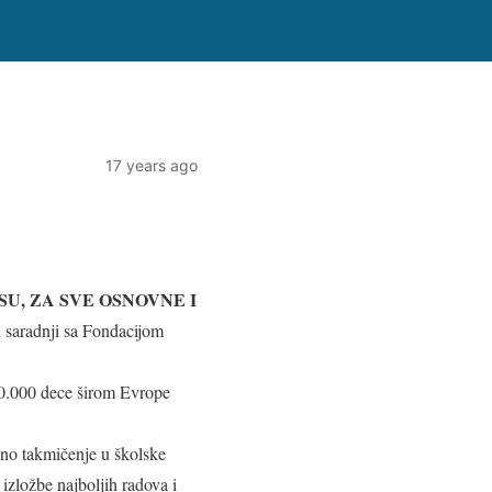
17 years ago
SU, ZA SVE OSNOVNE I
u saradnji sa Fondacijom
00.000 dece širom Evrope
lno takmičenje u školske
izložbe najboljih radova i