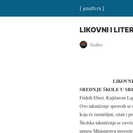
[ youth.rs ]
LIKOVNI I LIT
Duško
LIKOVNI
SREDNJE ŠKOLE U SRB
Fridrih Ebert, Knjižarom La
Ovo takmičenje sprovodi se 
koja će razmišljati, crtati i 
Školska takmičenja se završa
uprave Ministarstva prosvete