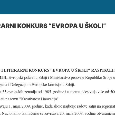
ERARNI KONKURS “EVROPA U ŠKOLI”
 I LITERARNI KONKURS "EVROPA U ŠKOLI" RASPISALI 
IJI,
Evropski pokret u Srbiji i Ministarstvo prosvete Republike Srbije 
guna i Delegacijom Evropske komisije u Srbiji.
u 35 evropskih zemalja od 1985. godine i u njemu učestvuje više od 5
pisati na temu "Kreativnost i inovacija".
vaju 1. maja 2009. godine, kada škole najbolje radove šalju na regiona
. Nacionalno takmičenje se završava 20. maja 2008. godine otvaranjem 