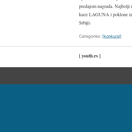
predajom nagrada. Najbolji 
kuće LAGUNA i poklone izne
Srbiji)
Categories:
[konkursi]
[ youth.rs ]