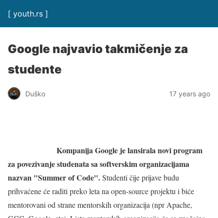
[ youth.rs ]
Google najvavio takmičenje za
studente
Duško
17 years ago
Kompanija Google je lansirala novi program
za povezivanje studenata sa softverskim organizacijama
nazvan "Summer of Code".
Studenti čije prijave budu
prihvaćene će raditi preko leta na open-source projektu i biće
mentorovani od strane mentorskih organizacija (npr Apache,