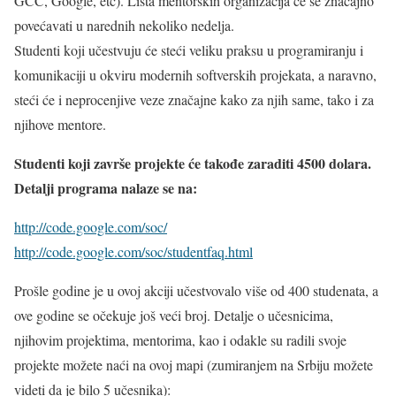
GCC, Google, etc). Lista mentorskih organizacija će se značajno
povećavati u narednih nekoliko nedelja.
Studenti koji učestvuju će steći veliku praksu u programiranju i
komunikaciji u okviru modernih softverskih projekata, a naravno,
steći će i neprocenjive veze značajne kako za njih same, tako i za
njihove mentore.
Studenti koji završe projekte će takođe zaraditi 4500 dolara.
Detalji programa nalaze se na:
http://code.google.com/soc/
http://code.google.com/soc/studentfaq.html
Prošle godine je u ovoj akciji učestvovalo više od 400 studenata, a
ove godine se očekuje još veći broj. Detalje o učesnicima,
njihovim projektima, mentorima, kao i odakle su radili svoje
projekte možete naći na ovoj mapi (zumiranjem na Srbiju možete
videti da je bilo 5 učesnika):