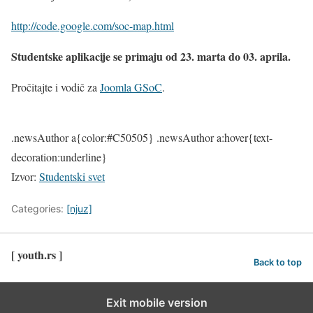
http://code.google.com/soc-map.html
Studentske aplikacije se primaju od 23. marta do 03. aprila.
Pročitajte i vodič za
Joomla GSoC
.
.newsAuthor a{color:#C50505} .newsAuthor a:hover{text-
decoration:underline}
Izvor:
Studentski svet
Categories:
[njuz]
[ youth.rs ]
Back to top
Exit mobile version