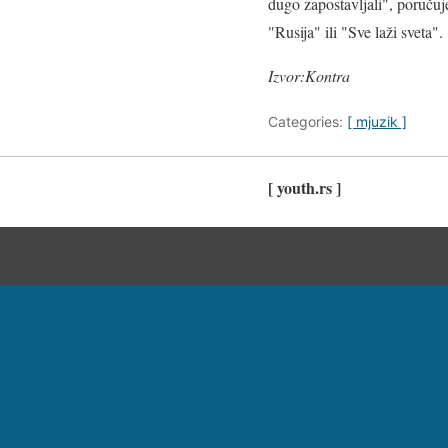
dugo zapostavljali", poruču
"Rusija" ili "Sve laži sveta".
Izvor:Kontra
Categories:
[ mjuzik ]
[ youth.rs ]