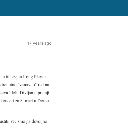
17 years ago
, u intervjuu Long Play-u
je trenutno "zamrzao" rad na
va Idoli, Divljan u pratnji
n koncert za 8. mart u Domu
ustiti, već smo ga dovoljno