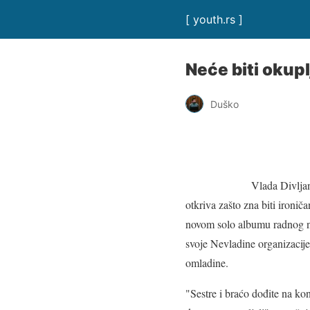
[ youth.rs ]
Neće biti okupl
Duško
Vlada Divlja
otkriva zašto zna biti ironič
novom solo albumu radnog na
svoje Nevladine organizacij
omladine.
"Sestre i braćo dođite na kon