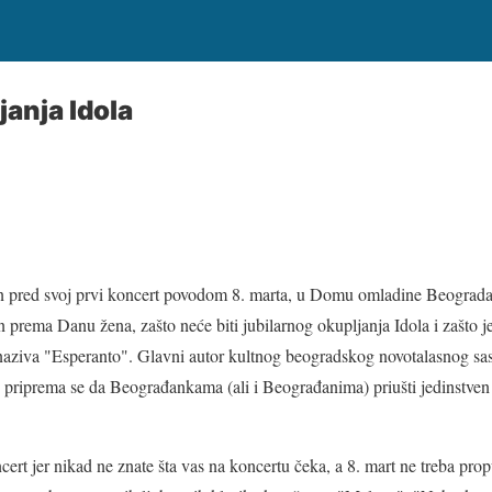
janja Idola
n pred svoj prvi koncert povodom 8. marta, u Domu omladine Beograda
an prema Danu žena, zašto neće biti jubilarnog okupljanja Idola i zašto 
ziva "Esperanto". Glavni autor kultnog beogradskog novotalasnog sasta
e priprema se da Beograđankama (ali i Beograđanima) priušti jedinstve
cert jer nikad ne znate šta vas na koncertu čeka, a 8. mart ne treba prop