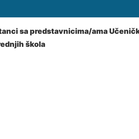
tanci sa predstavnicima/ama Učenič
ednjih škola