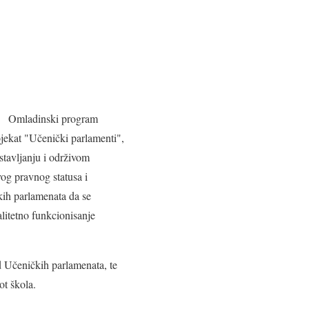
Omladinski program
ekat "Učenički parlamenti",
stavljanju i održivom
og pravnog statusa i
kih parlamenata da se
litetno funkcionisanje
rad Učeničkih parlamenata, te
ot škola.