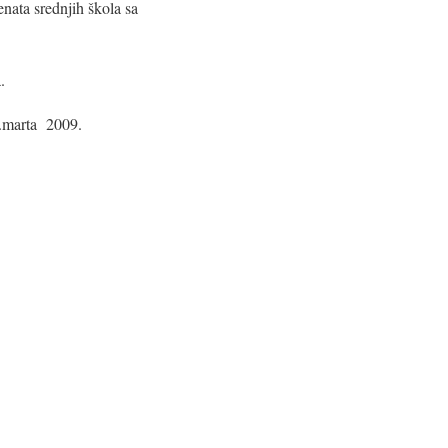
nata srednjih škola sa
.
1.marta 2009.