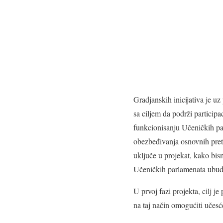
Gradjanskih inicijativa je
sa ciljem da podrži particip
funkcionisanju Učeničkih pa
obezbeđivanja osnovnih pret
uključe u projekat, kako bis
Učeničkih parlamenata ubud
U prvoj fazi projekta, cilj j
na taj način omogućiti učes