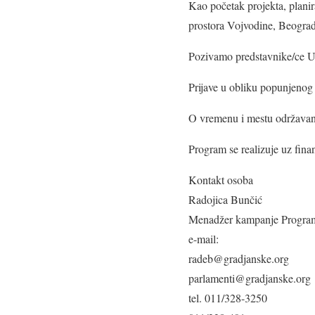
Kao početak projekta, planir
prostora Vojvodine, Beograda
Pozivamo predstavnike/ce Uč
Prijave u obliku popunjenog
O vremenu i mestu održavanj
Program se realizuje uz fi
Kontakt osoba
Radojica Bunčić
Menadžer kampanje Program 
e-mail:
radeb@gradjanske.org
parlamenti@gradjanske.org
tel. 011/328-3250