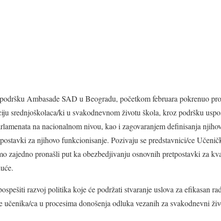
 uz podršku Ambasade SAD u Beogradu, početkom februara pokrenuo proj
aciju srednjoškolaca/ki u svakodnevnom životu škola, kroz podršku uspo
rlamenata na nacionalnom nivou, kao i zagovaranjem definisanja njihov
postavki za njihovo funkcionisanje. Pozivaju se predstavnici/ce Učenič
mo zajedno pronašli put ka obezbedjivanju osnovnih pretpostavki za kva
uće.
e pospešiti razvoj politika koje će podržati stvaranje uslova za efikasan 
će učenika/ca u procesima donošenja odluka vezanih za svakodnevni živ