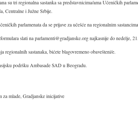
ana su tri regionalna sastanka sa predstavnicima/ama Učeničkih parlame
, Centralne i Južne Srbije.
eničkih parlamenata da se prijave za učešće na regionalnim sastancima
 formulara slati na parlamenti@gradjanske.org najkasnije do nedelje, 2
a regionalnih sastanaka, bićete blagovremeno obavešteni/e.
nansijsku podršku Ambasade SAD u Beogradu.
za mlade, Gradjanske inicijative