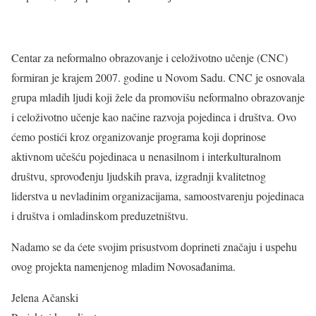
Centar za neformalno obrazovanje i celoživotno učenje (CNC)
formiran je krajem 2007. godine u Novom Sadu. CNC je osnovala
grupa mladih ljudi koji žele da promovišu neformalno obrazovanje
i celoživotno učenje kao načine razvoja pojedinca i društva. Ovo
ćemo postići kroz organizovanje programa koji doprinose
aktivnom učešću pojedinaca u nenasilnom i interkulturalnom
društvu, sprovođenju ljudskih prava, izgradnji kvalitetnog
liderstva u nevladinim organizacijama, samoostvarenju pojedinaca
i društva i omladinskom preduzetništvu.
Nadamo se da ćete svojim prisustvom doprineti značaju i uspehu
ovog projekta namenjenog mladim Novosađanima.
Jelena Ačanski