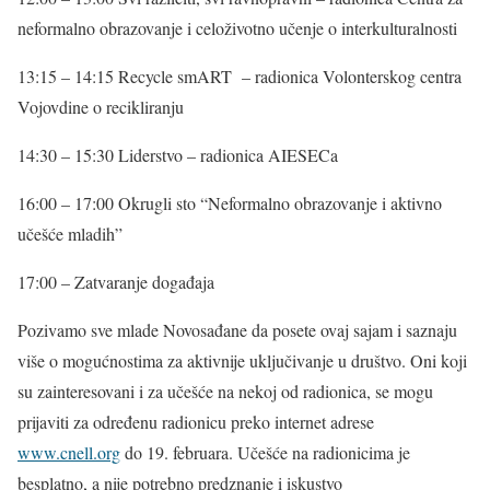
neformalno obrazovanje i celoživotno učenje o interkulturalnosti
13:15 – 14:15 Recycle smART – radionica Volonterskog centra
Vojovdine o recikliranju
14:30 – 15:30 Liderstvo – radionica AIESECa
16:00 – 17:00 Okrugli sto “Neformalno obrazovanje i aktivno
učešće mladih”
17:00 – Zatvaranje događaja
Pozivamo sve mlade Novosađane da posete ovaj sajam i saznaju
više o mogućnostima za aktivnije uključivanje u društvo. Oni koji
su zainteresovani i za učešće na nekoj od radionica, se mogu
prijaviti za određenu radionicu preko internet adrese
www.cnell.org
do 19. februara. Učešće na radionicima je
besplatno, a nije potrebno predznanje i iskustvo