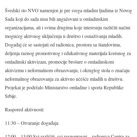
Švedski sto NVO namenjen je pre svega mladim ljudima iz Novog
Sada koji do sada nisu bili angažovani u omladinskim
organizacijama, ali i svima drugima koje interesuju različiti načini
mogućeg aktivnog uključenja u društvo i osnaživanja mladih.
Događaj će se sastojati od radionica, prostora sa štandovima,
deljenja raznog promotivnog i edukativnog materijala korisnog za
omladinski aktivizam, promocije brošure o omladinskom
aktivizmu i neformalnom obrazovanju, i okruglog stola o značaju
neformalnog obrazovanja za aktivno učešće mladih u društvu.
Projekat je podržalo Ministarstvo omladine i sporta Republike
Srbije.
Raspored aktivnosti
:
11:30 – Otvaranje događaja
12:00 – 13:00 Svi različiti, svi ravnopravni – radionica Centra za