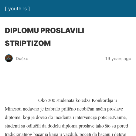
[ youth.rs ]
DIPLOMU PROSLAVILI
STRIPTIZOM
Duško
19 years ago
Oko 200 studenata koledža Konkordija u
Minesoti nedavno je izabralo prilično neobičan način proslave
diplome, koji je doveo do incidenta i intervencije policije.Naime,
studenti su odlučili da dodelu diploma proslave tako što su pored
tradicionalnog bacanja kapa u vazduh, počeli da bacaju i delove