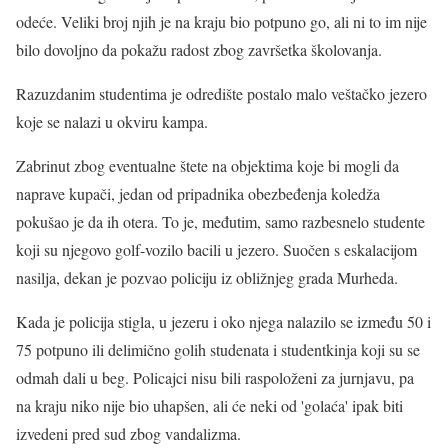
odeće. Veliki broj njih je na kraju bio potpuno go, ali ni to im nije
bilo dovoljno da pokažu radost zbog završetka školovanja.
Razuzdanim studentima je odredište postalo malo veštačko jezero
koje se nalazi u okviru kampa.
Zabrinut zbog eventualne štete na objektima koje bi mogli da
naprave kupači, jedan od pripadnika obezbeđenja koledža
pokušao je da ih otera. To je, međutim, samo razbesnelo studente
koji su njegovo golf-vozilo bacili u jezero. Suočen s eskalacijom
nasilja, dekan je pozvao policiju iz obližnjeg grada Murheda.
Kada je policija stigla, u jezeru i oko njega nalazilo se između 50 i
75 potpuno ili delimično golih studenata i studentkinja koji su se
odmah dali u beg. Policajci nisu bili raspoloženi za jurnjavu, pa
na kraju niko nije bio uhapšen, ali će neki od 'golaća' ipak biti
izvedeni pred sud zbog vandalizma.