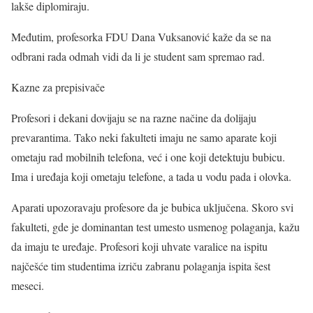
lakše diplomiraju.
Međutim, profesorka FDU Dana Vuksanović kaže da se na
odbrani rada odmah vidi da li je student sam spremao rad.
Kazne za prepisivače
Profesori i dekani dovijaju se na razne načine da dolijaju
prevarantima. Tako neki fakulteti imaju ne samo aparate koji
ometaju rad mobilnih telefona, već i one koji detektuju bubicu.
Ima i uređaja koji ometaju telefone, a tada u vodu pada i olovka.
Aparati upozoravaju profesore da je bubica uključena. Skoro svi
fakulteti, gde je dominantan test umesto usmenog polaganja, kažu
da imaju te uređaje. Profesori koji uhvate varalice na ispitu
najčešće tim studentima izriču zabranu polaganja ispita šest
meseci.