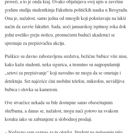
proveri, a to je onda kraj. Ovako objašnjava svoj upis u završnu
godinu studija studentkinja Fakulteta političkih nauka u Beogradu.
Ona je, nažalost, samo jedna od mnogih koji pokušavaju na lakši
način da završe fakultet. Sada, uoči januarskog ispitnog roka dok
jedni uveliko greju stolicu, promućurni budući akademci se
spremaju za prepisivačku akciju.
Puškice su davno zaboravljena sredstva, bežične bubice više nisu,
kako kažu studenti, neka sigurica, a trenutno su najpopularniji
„setovi za prepisivanje” koji navodno ne mogu da se ometaju i
detektuju. Set najčešće čini mobilni telefon, mikrofon, nevidljiva
bubica i olovka sa kamerom.
Ove stvarčice nekada su bile dostupne samo obaveštajnim
službama, a danas se, nažalost, mogu naći gotovo na svakom
koraku iako su zabranjene u slobodnoj prodaji.
– Nedavno sam saznao za tu olovku. Student na polaganju piše