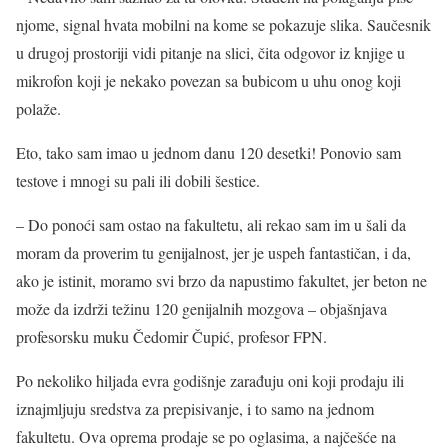
njome, signal hvata mobilni na kome se pokazuje slika. Saučesnik
u drugoj prostoriji vidi pitanje na slici, čita odgovor iz knjige u
mikrofon koji je nekako povezan sa bubicom u uhu onog koji
polaže.
Eto, tako sam imao u jednom danu 120 desetki! Ponovio sam
testove i mnogi su pali ili dobili šestice.
– Do ponoći sam ostao na fakultetu, ali rekao sam im u šali da
moram da proverim tu genijalnost, jer je uspeh fantastičan, i da,
ako je istinit, moramo svi brzo da napustimo fakultet, jer beton ne
može da izdrži težinu 120 genijalnih mozgova – objašnjava
profesorsku muku Čedomir Čupić, profesor FPN.
Po nekoliko hiljada evra godišnje zarađuju oni koji prodaju ili
iznajmljuju sredstva za prepisivanje, i to samo na jednom
fakultetu. Ova oprema prodaje se po oglasima, a najčešće na