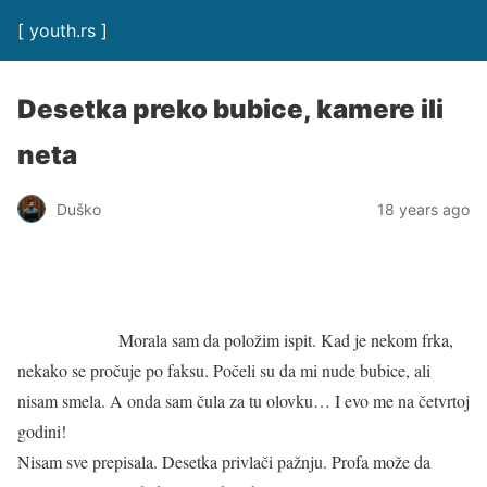
[ youth.rs ]
Desetka preko bubice, kamere ili
neta
Duško
18 years ago
Morala sam da položim ispit. Kad je nekom frka,
nekako se pročuje po faksu. Počeli su da mi nude bubice, ali
nisam smela. A onda sam čula za tu olovku… I evo me na četvrtoj
godini!
Nisam sve prepisala. Desetka privlači pažnju. Profa može da