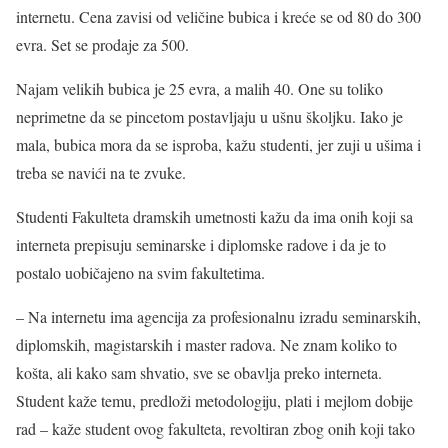
internetu. Cena zavisi od veličine bubica i kreće se od 80 do 300
evra. Set se prodaje za 500.
Najam velikih bubica je 25 evra, a malih 40. One su toliko
neprimetne da se pincetom postavljaju u ušnu školjku. Iako je
mala, bubica mora da se isproba, kažu studenti, jer zuji u ušima i
treba se navići na te zvuke.
Studenti Fakulteta dramskih umetnosti kažu da ima onih koji sa
interneta prepisuju seminarske i diplomske radove i da je to
postalo uobičajeno na svim fakultetima.
– Na internetu ima agencija za profesionalnu izradu seminarskih,
diplomskih, magistarskih i master radova. Ne znam koliko to
košta, ali kako sam shvatio, sve se obavlja preko interneta.
Student kaže temu, predloži metodologiju, plati i mejlom dobije
rad – kaže student ovog fakulteta, revoltiran zbog onih koji tako