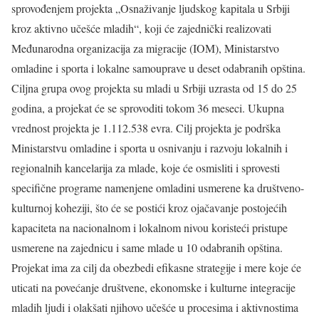
sprovođenjem projekta „Osnaživanje ljudskog kapitala u Srbiji
kroz aktivno učešće mladih“, koji će zajednički realizovati
Međunarodna organizacija za migracije (IOM), Ministarstvo
omladine i sporta i lokalne samouprave u deset odabranih opština.
Ciljna grupa ovog projekta su mladi u Srbiji uzrasta od 15 do 25
godina, a projekat će se sprovoditi tokom 36 meseci. Ukupna
vrednost projekta je 1.112.538 evra. Cilj projekta je podrška
Ministarstvu omladine i sporta u osnivanju i razvoju lokalnih i
regionalnih kancelarija za mlade, koje će osmisliti i sprovesti
specifične programe namenjene omladini usmerene ka društveno-
kulturnoj koheziji, što će se postići kroz ojačavanje postojećih
kapaciteta na nacionalnom i lokalnom nivou koristeći pristupe
usmerene na zajednicu i same mlade u 10 odabranih opština.
Projekat ima za cilj da obezbedi efikasne strategije i mere koje će
uticati na povećanje društvene, ekonomske i kulturne integracije
mladih ljudi i olakšati njihovo učešće u procesima i aktivnostima