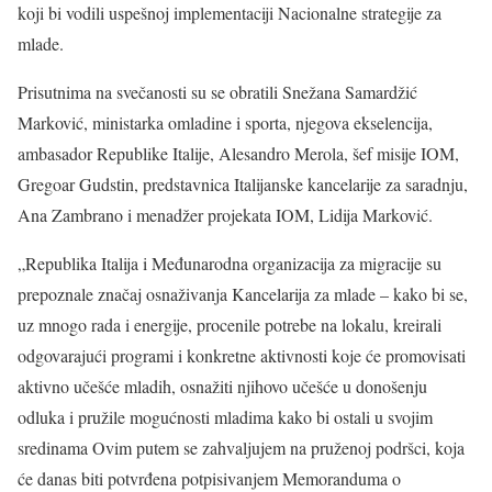
koji bi vodili uspešnoj implementaciji Nacionalne strategije za
mlade.
Prisutnima na svečanosti su se obratili Snežana Samardžić
Marković, ministarka omladine i sporta, njegova ekselencija,
ambasador Republike Italije, Alesandro Merola, šef misije IOM,
Gregoar Gudstin, predstavnica Italijanske kancelarije za saradnju,
Ana Zambrano i menadžer projekata IOM, Lidija Marković.
„Republika Italija i Međunarodna organizacija za migracije su
prepoznale značaj osnaživanja Kancelarija za mlade – kako bi se,
uz mnogo rada i energije, procenile potrebe na lokalu, kreirali
odgovarajući programi i konkretne aktivnosti koje će promovisati
aktivno učešće mladih, osnažiti njihovo učešće u donošenju
odluka i pružile mogućnosti mladima kako bi ostali u svojim
sredinama Ovim putem se zahvaljujem na pruženoj podršci, koja
će danas biti potvrđena potpisivanjem Memoranduma o