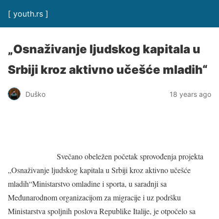
[ youth.rs ]
„Osnaživanje ljudskog kapitala u
Srbiji kroz aktivno učešće mladih“
Duško
18 years ago
Svečano obeležen početak sprovođenja projekta
„Osnaživanje ljudskog kapitala u Srbiji kroz aktivno učešće
mladih“Ministarstvo omladine i sporta, u saradnji sa
Međunarodnom organizacijom za migracije i uz podršku
Ministarstva spoljnih poslova Republike Italije, je otpočelo sa