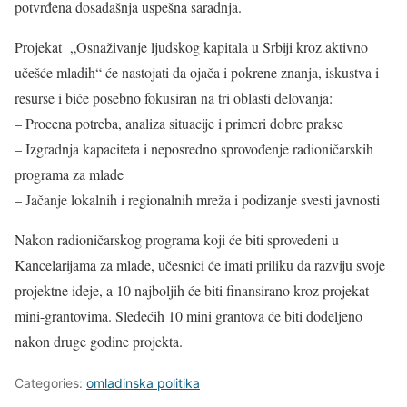
potvrđena dosadašnja uspešna saradnja.
Projekat „Osnaživanje ljudskog kapitala u Srbiji kroz aktivno
učešće mladih“ će nastojati da ojača i pokrene znanja, iskustva i
resurse i biće posebno fokusiran na tri oblasti delovanja:
– Procena potreba, analiza situacije i primeri dobre prakse
– Izgradnja kapaciteta i neposredno sprovođenje radioničarskih
programa za mlade
– Jačanje lokalnih i regionalnih mreža i podizanje svesti javnosti
Nakon radioničarskog programa koji će biti sprovedeni u
Kancelarijama za mlade, učesnici će imati priliku da razviju svoje
projektne ideje, a 10 najboljih će biti finansirano kroz projekat –
mini-grantovima. Sledećih 10 mini grantova će biti dodeljeno
nakon druge godine projekta.
Categories:
omladinska politika