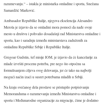
razumevanju.“ – istakla je ministarka omladine i sporta, Snežana
Samardžić Marković.
Ambasador Republike Italije, njegova ekselencija Alesandro
Merola je izjavio da se omladini mora pomoći da nađe svoje
mesto u društvu i pohvalio dosadašnji rad Ministarstva omladine i
sporta, kao i saradnju između ministarstava zaduženih za
omladinu Republike Srbije i Republike Italije.
Gregoar Gudstin, šef misije IOM, je izjavio da će kancelarije za
mlade izvršiti procenu potreba, pre nego što otpočnu sa
formulisanjem ciljeva svog delovanja, jer će tako na najbolji
mogući način izaći u susret potrebama mladih u Srbiji.
Na kraju svečanog dela proslave se pristupilo potpisivanju
Memoranduma o razumevanju između Ministarstva omladine i
sporta i Međunarodne organizacije za migracije, čime je dodatno