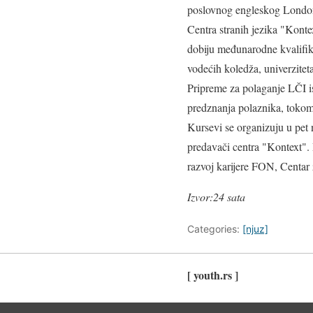
poslovnog engleskog Londons
Centra stranih jezika "Konte
dobiju međunarodne kvalifik
vodećih koledža, univerzitet
Pripreme za polaganje LČI is
predznanja polaznika, tokom 
Kursevi se organizuju u pet 
predavači centra "Kontext". P
razvoj karijere FON, Centar
Izvor:24 sata
Categories:
[njuz]
[ youth.rs ]