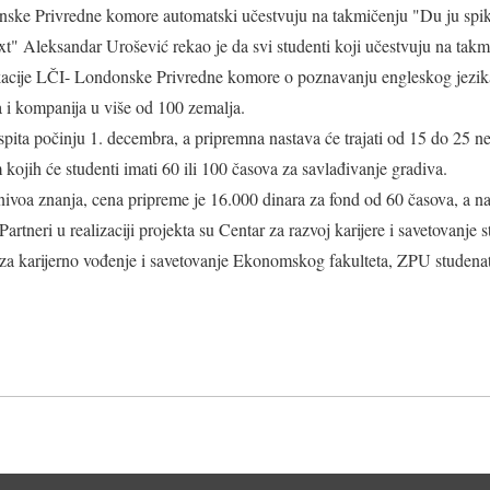
ke Privredne komore automatski učestvuju na takmičenju "Du ju spik b
xt" Aleksandar Urošević rekao je da svi studenti koji učestvuju na takm
acije LČI- Londonske Privredne komore o poznavanju engleskog jezika k
a i kompanija u više od 100 zemalja.
pita počinju 1. decembra, a pripremna nastava će trajati od 15 do 25 ne
kojih će studenti imati 60 ili 100 časova za savlađivanje gradiva.
nivoa znanja, cena pripreme je 16.000 dinara za fond od 60 časova, a nas
artneri u realizaciji projekta su Centar za razvoj karijere i savetovanje
 za karijerno vođenje i savetovanje Ekonomskog fakulteta, ZPU studenat