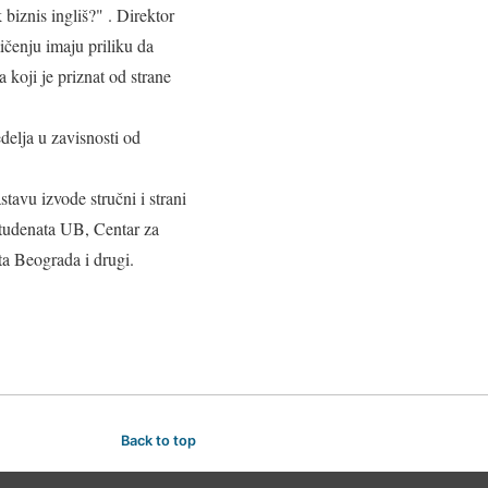
iznis ingliš?" . Direktor
ičenju imaju priliku da
oji je priznat od strane
delja u zavisnosti od
tavu izvode stručni i strani
 studenata UB, Centar za
a Beograda i drugi.
Back to top