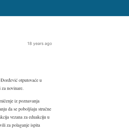
18 years ago
a Đorđević otputovaće u
 za novinare.
kmičenje iz poznavanja
nju da se poboljšaju stručne
akcija vezana za eduakciju u
ili za polaganje ispita