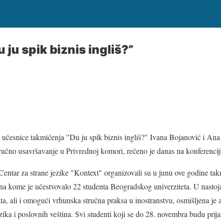
ju spik biznis ingliš?”
 učesnice takmičenja "Du ju spik biznis ingliš?" Ivana Bojanović i An
čno usavršavanje u Privrednoj komori, rečeno je danas na konferenciji
entar za strane jezike "Kontext" organizovali su u junu ove godine ta
na kome je učestvovalo 22 studenta Beogradskog univerziteta. U nastoja
ta, ali i omogući vrhunska stručna praksa u inostranstvu, osmišljena je 
zika i poslovnih veština. Svi studenti koji se do 28. novembra budu prijav