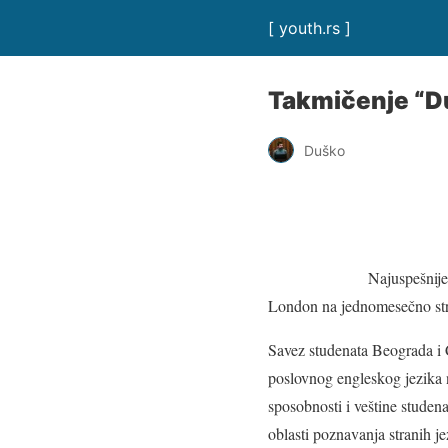
[ youth.rs ]
Takmičenje “Du 
Duško
Najuspešnije
London na jednomesečno stru
Savez studenata Beograda i C
poslovnog engleskog jezika 
sposobnosti i veštine studena
oblasti poznavanja stranih je