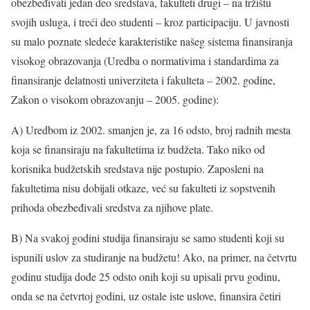
obezbeđivati jedan deo sredstava, fakulteti drugi – na tržištu
svojih usluga, i treći deo studenti – kroz participaciju. U javnosti
su malo poznate sledeće karakteristike našeg sistema finansiranja
visokog obrazovanja (Uredba o normativima i standardima za
finansiranje delatnosti univerziteta i fakulteta – 2002. godine,
Zakon o visokom obrazovanju – 2005. godine):
A) Uredbom iz 2002. smanjen je, za 16 odsto, broj radnih mesta
koja se finansiraju na fakultetima iz budžeta. Tako niko od
korisnika budžetskih sredstava nije postupio. Zaposleni na
fakultetima nisu dobijali otkaze, već su fakulteti iz sopstvenih
prihoda obezbeđivali sredstva za njihove plate.
B) Na svakoj godini studija finansiraju se samo studenti koji su
ispunili uslov za studiranje na budžetu! Ako, na primer, na četvrtu
godinu studija dođe 25 odsto onih koji su upisali prvu godinu,
onda se na četvrtoj godini, uz ostale iste uslove, finansira četiri