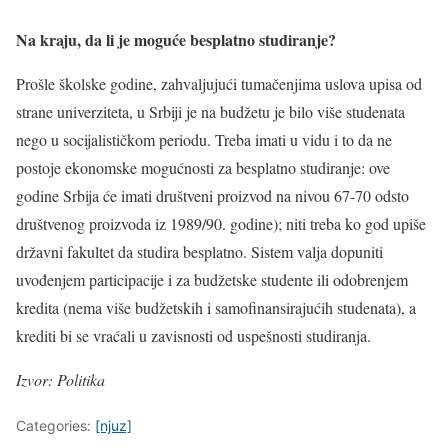
Na kraju, da li je moguće besplatno studiranje?
Prošle školske godine, zahvaljujući tumačenjima uslova upisa od
strane univerziteta, u Srbiji je na budžetu je bilo više studenata
nego u socijalističkom periodu. Treba imati u vidu i to da ne
postoje ekonomske mogućnosti za besplatno studiranje: ove
godine Srbija će imati društveni proizvod na nivou 67-70 odsto
društvenog proizvoda iz 1989/90. godine); niti treba ko god upiše
državni fakultet da studira besplatno. Sistem valja dopuniti
uvođenjem participacije i za budžetske studente ili odobrenjem
kredita (nema više budžetskih i samofinansirajućih studenata), a
krediti bi se vraćali u zavisnosti od uspešnosti studiranja.
Izvor: Politika
Categories:
[njuz]