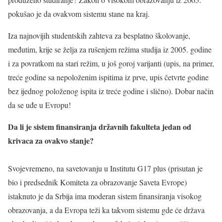
pokušao je da ovakvom sistemu stane na kraj.
Iza najnovijih studentskih zahteva za besplatno školovanje,
međutim, krije se želja za rušenjem režima studija iz 2005. godine
i za povratkom na stari režim, u još goroj varijanti (upis, na primer,
treće godine sa nepoloženim ispitima iz prve, upis četvrte godine
bez ijednog položenog ispita iz treće godine i slično). Dobar način
da se uđe u Evropu!
Da li je sistem finansiranja državnih fakulteta jedan od
krivaca za ovakvo stanje?
Svojevremeno, na savetovanju u Institutu G17 plus (prisutan je
bio i predsednik Komiteta za obrazovanje Saveta Evrope)
istaknuto je da Srbija ima moderan sistem finansiranja visokog
obrazovanja, a da Evropa teži ka takvom sistemu gde će država