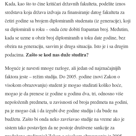
Kada, kao što to čine kritičari državnih fakulteta, podelite iznos
sredstava koja država izdvaja za finansiranje datog fakulteta za
četiri godine sa brojem diplomiranih studenata (iz generacije), koji
su diplomirali u roku – onda ćete dobiti frapantan broj. Međutim,
kada se uzme u obzir broj diplomiranih u toku date godine, bez
obzira na generaciju, sasvim je druga situacija. Isto je i sa drugim
Zašto se kod nas duže studira?
podacima.
Moguće je navesti mnoge razloge, ali jedan od najznačajnijih
faktora jeste – režim studija. Do 2005. godine (novi Zakon o
visokom obrazovanju) student je mogao studirati koliko hoće,
mogao je da prenese iz godine u godinu dva, tri, odnosno više
nepoloženih predmeta, u zavisnosti od broja predmeta na godini,
pa je mogao čak i da izgubi dve godine studija i da bude na
budžetu. Zašto bi onda neko završavao studije na vreme ako je
sistem tako postavljen da ne postoje društvene sankcije za
produženo studiranje? Zakon o visokom obrazovanju iz 2005.