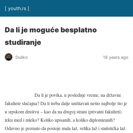
[ youth.rs ]
Da li je moguće besplatno
studiranje
Duško
18 years ago
Da li je povika, u poslednje vreme, na državne
fakultete slučajna? Da li treba dalje uništavati nešto najbolje što je
u srpskom društvu – kao da na drugoj strani (privatni fakulteti)
teku med i mleko? Koliko upisanih, a koliko diplomiranih?
Odavno je poznato da postoje mala laž, velika laž i statistička laž.