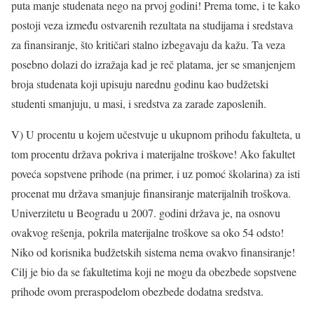
puta manje studenata nego na prvoj godini! Prema tome, i te kako
postoji veza između ostvarenih rezultata na studijama i sredstava
za finansiranje, što kritičari stalno izbegavaju da kažu. Ta veza
posebno dolazi do izražaja kad je reč platama, jer se smanjenjem
broja studenata koji upisuju narednu godinu kao budžetski
studenti smanjuju, u masi, i sredstva za zarade zaposlenih.
V) U procentu u kojem učestvuje u ukupnom prihodu fakulteta, u
tom procentu država pokriva i materijalne troškove! Ako fakultet
poveća sopstvene prihode (na primer, i uz pomoć školarina) za isti
procenat mu država smanjuje finansiranje materijalnih troškova.
Univerzitetu u Beogradu u 2007. godini država je, na osnovu
ovakvog rešenja, pokrila materijalne troškove sa oko 54 odsto!
Niko od korisnika budžetskih sistema nema ovakvo finansiranje!
Cilj je bio da se fakultetima koji ne mogu da obezbede sopstvene
prihode ovom preraspodelom obezbede dodatna sredstva.