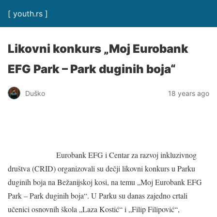
[ youth.rs ]
Likovni konkurs „Moj Eurobank
EFG Park – Park duginih boja“
Duško
18 years ago
Eurobank EFG i Centar za razvoj inkluzivnog
društva (CRID) organizovali su dečji likovni konkurs u Parku
duginih boja na Bežanijskoj kosi, na temu „Moj Eurobank EFG
Park – Park duginih boja“. U Parku su danas zajedno crtali
učenici osnovnih škola „Laza Kostić“ i „Filip Filipović“,