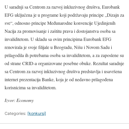
U saradnji sa Centrom za razvoj inkluzivnog društva, Eurobank
EFG uključena je u programe koji podržavaju principe „Dizajn za
sve“, odnosno principe Međunarodne konvencije Ujedinjenih
Nacija za promovisanje i zaštitu prava i dostojanstva osoba sa
invaliditetom. U skladu sa ovim principima Eurobank EFG
renovirala je svoje filijale u Beogradu, Nišu i Novom Sadu i
prilagodila ih potrebama osoba sa invaliditetom, a za zaposlene su
od strane CRID-a organizovane posebne obuke. Rezultat saradnje
sa Centrom za razvoj inkluzivnog društva predstavlja i usavršena
internet prezentacija Banke, koja je od nedavno prilagođena
korisnicima sa invaliditetom.
Izvor: Economy
Categories:
[konkursi]