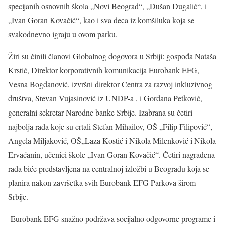
specijanih osnovnih škola „Novi Beograd“, „Dušan Dugalić“, i
„Ivan Goran Kovačić“, kao i sva deca iz komšiluka koja se
svakodnevno igraju u ovom parku.
Žiri su činili članovi Globalnog dogovora u Srbiji: gospođa Nataša
Krstić, Direktor korporativnih komunikacija Eurobank EFG,
Vesna Bogdanović, izvršni direktor Centra za razvoj inkluzivnog
društva, Stevan Vujasinović iz UNDP-a , i Gordana Petković,
generalni sekretar Narodne banke Srbije. Izabrana su četiri
najbolja rada koje su crtali Stefan Mihailov, OŠ „Filip Filipović“,
Angela Miljaković, OŠ„Laza Kostić i Nikola Milenković i Nikola
Ervaćanin, učenici škole „Ivan Goran Kovačić“. Četiri nagrađena
rada biće predstavljena na centralnoj izložbi u Beogradu koja se
planira nakon završetka svih Eurobank EFG Parkova širom
Srbije.
-Eurobank EFG snažno podržava socijalno odgovorne programe i