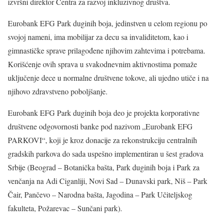
izvršni direktor Centra za razvoj inkluzivnog društva.
Eurobank EFG Park duginih boja, jedinstven u celom regionu po
svojoj nameni, ima mobilijar za decu sa invaliditetom, kao i
gimnastičke sprave prilagođene njihovim zahtevima i potrebama.
Korišćenje ovih sprava u svakodnevnim aktivnostima pomaže
uključenje dece u normalne društvene tokove, ali ujedno utiče i na
njihovo zdravstveno poboljšanje.
Eurobank EFG Park duginih boja deo je projekta korporativne
društvene odgovornosti banke pod nazivom „Eurobank EFG
PARKOVI“, koji je kroz donacije za rekonstrukciju centralnih
gradskih parkova do sada uspešno implementiran u šest gradova
Srbije (Beograd – Botanička bašta, Park duginih boja i Park za
venčanja na Adi Ciganliji, Novi Sad – Dunavski park, Niš – Park
Čair, Pančevo – Narodna bašta, Jagodina – Park Učiteljskog
fakulteta, Požarevac – Sunčani park).