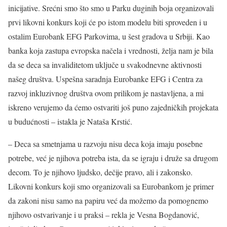
inicijative. Srećni smo što smo u Parku duginih boja organizovali
prvi likovni konkurs koji će po istom modelu biti sproveden i u
ostalim Eurobank EFG Parkovima, u šest gradova u Srbiji. Kao
banka koja zastupa evropska načela i vrednosti, želja nam je bila
da se deca sa invaliditetom uključe u svakodnevne aktivnosti
našeg društva. Uspešna saradnja Eurobanke EFG i Centra za
razvoj inkluzivnog društva ovom prilikom je nastavljena, a mi
iskreno verujemo da ćemo ostvariti još puno zajedničkih projekata
u budućnosti – istakla je Nataša Krstić.
– Deca sa smetnjama u razvoju nisu deca koja imaju posebne
potrebe, već je njihova potreba ista, da se igraju i druže sa drugom
decom. To je njihovo ljudsko, dečije pravo, ali i zakonsko.
Likovni konkurs koji smo organizovali sa Eurobankom je primer
da zakoni nisu samo na papiru već da možemo da pomognemo
njihovo ostvarivanje i u praksi – rekla je Vesna Bogdanović,