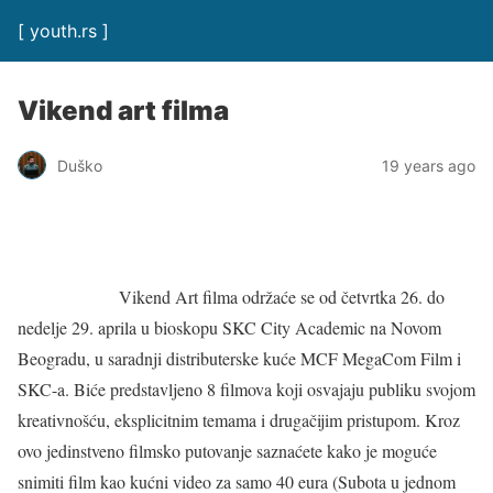
[ youth.rs ]
Vikend art filma
Duško
19 years ago
Vikend Art filma održaće se od četvrtka 26. do
nedelje 29. aprila u bioskopu SKC City Academic na Novom
Beogradu, u saradnji distributerske kuće MCF MegaCom Film i
SKC-a. Biće predstavljeno 8 filmova koji osvajaju publiku svojom
kreativnošću, eksplicitnim temama i drugačijim pristupom. Kroz
ovo jedinstveno filmsko putovanje saznaćete kako je moguće
snimiti film kao kućni video za samo 40 eura (Subota u jednom