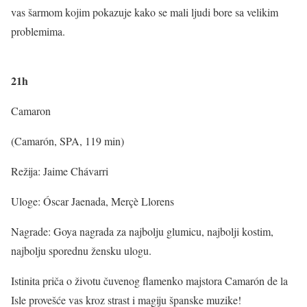
vas šarmom kojim pokazuje kako se mali ljudi bore sa velikim
problemima.
21h
Camaron
(Camarón, SPA, 119 min)
Režija: Jaime Chávarri
Uloge: Óscar Jaenada, Merçè Llorens
Nagrade: Goya nagrada za najbolju glumicu, najbolji kostim,
najbolju sporednu žensku ulogu.
Istinita priča o životu čuvenog flamenko majstora Camarón de la
Isle provešće vas kroz strast i magiju španske muzike!