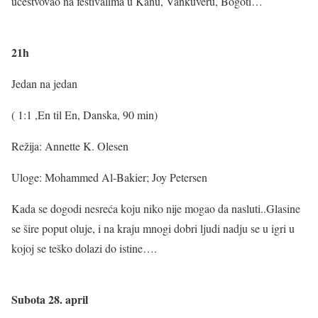
učestvovao na festivalima u Kanu, Vankuveru, Bogoti…
21h
Jedan na jedan
( 1:1 ,En til En, Danska, 90 min)
Režija: Annette K. Olesen
Uloge: Mohammed Al-Bakier; Joy Petersen
Kada se dogodi nesreća koju niko nije mogao da nasluti..Glasine
se šire poput oluje, i na kraju mnogi dobri ljudi nadju se u igri u
kojoj se teško dolazi do istine….
Subota 28. april