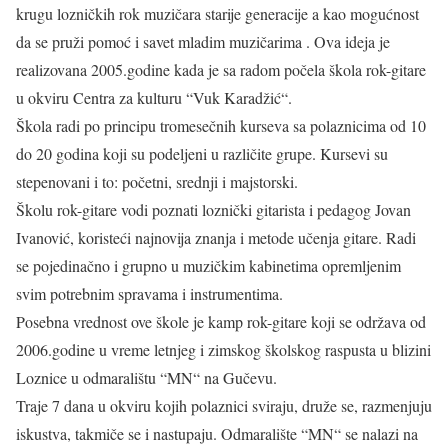
krugu lozničkih rok muzičara starije generacije a kao mogućnost
da se pruži pomoć i savet mladim muzičarima . Ova ideja je
realizovana 2005.godine kada je sa radom počela škola rok-gitare
u okviru Centra za kulturu “Vuk Karadžić“.
Škola radi po principu tromesečnih kurseva sa polaznicima od 10
do 20 godina koji su podeljeni u različite grupe. Kursevi su
stepenovani i to: početni, srednji i majstorski.
Školu rok-gitare vodi poznati loznički gitarista i pedagog Jovan
Ivanović, koristeći najnovija znanja i metode učenja gitare. Radi
se pojedinačno i grupno u muzičkim kabinetima opremljenim
svim potrebnim spravama i instrumentima.
Posebna vrednost ove škole je kamp rok-gitare koji se održava od
2006.godine u vreme letnjeg i zimskog školskog raspusta u blizini
Loznice u odmaralištu “MN“ na Gučevu.
Traje 7 dana u okviru kojih polaznici sviraju, druže se, razmenjuju
iskustva, takmiče se i nastupaju. Odmaralište “MN“ se nalazi na