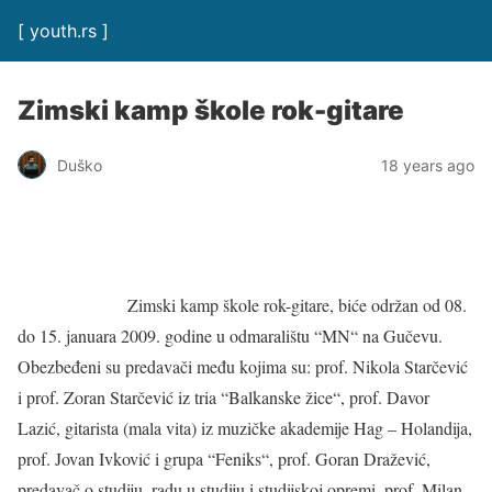
[ youth.rs ]
Zimski kamp škole rok-gitare
Duško
18 years ago
Zimski kamp škole rok-gitare, biće održan od 08.
do 15. januara 2009. godine u odmaralištu “MN“ na Gučevu.
Obezbeđeni su predavači među kojima su: prof. Nikola Starčević
i prof. Zoran Starčević iz tria “Balkanske žice“, prof. Davor
Lazić, gitarista (mala vita) iz muzičke akademije Hag – Holandija,
prof. Jovan Ivković i grupa “Feniks“, prof. Goran Dražević,
predavač o studiju, radu u studiju i studijskoj opremi, prof. Milan