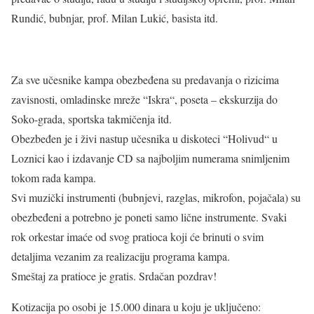
Rundić, bubnjar, prof. Milan Lukić, basista itd.
Za sve učesnike kampa obezbeđena su predavanja o rizicima
zavisnosti, omladinske mreže “Iskra“, poseta – ekskurzija do
Soko-grada, sportska takmičenja itd.
Obezbeđen je i živi nastup učesnika u diskoteci “Holivud“ u
Loznici kao i izdavanje CD sa najboljim numerama snimljenim
tokom rada kampa.
Svi muzički instrumenti (bubnjevi, razglas, mikrofon, pojačala) su
obezbeđeni a potrebno je poneti samo lične instrumente. Svaki
rok orkestar imaće od svog pratioca koji će brinuti o svim
detaljima vezanim za realizaciju programa kampa.
Smeštaj za pratioce je gratis. Srdačan pozdrav!
Kotizacija po osobi je 15.000 dinara u koju je uključeno: