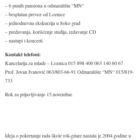
– 6 punih pansiona u odmaralištu “MN“
– besplatan prevoz od Loznice
– jednodnevna ekskurzija u Soko grad
– predavanja, korišćenje studija, izdavanje CD
– nastupi i koncerti
Kontakt telefoni:
Kancelarija za mlade – Loznica 015 898 400 063 140 60 67
Prof. Jovan Ivanović 063/803-66-91 Odmaralište “MN“ 015/819-
733
Rok za prijavljivanje 15.novembar.
Ideja o pokretanju rada škole rok-gitare nastala je 2004.godine u