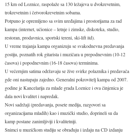
15 km od Loznice, raspolaže sa 130 ležajeva u dvokrevetnim,
trokrevetnim i četvorokrevetnim sobama.
Potpuno je opremljeno sa svim uređajima i prostorijama za rad
kampa (internet, učionice – letnje i zimske, diskoteka, studio,
restoran, prodavnica, sportski tereni, ski-lift itd).
U vreme trajanja kampa organizuju se svakodnevna predavanja
gostiju, poznatih rok gitarista i muzičara u prepodnevnim (10-12
časova) i popodnevnim (16-18 časova) terminima.
U večernjim satima održavaju se žive svirke polaznika i predavača
gde oni nastupaju zajedno. Generalni pokrovitelj kampa od 2007.
godine je Kancelarija za mlade grada Loznice i ova činjenica je
dala novi kvalitet i napredak.
Novi sadržaji (predavanja, posete medija, razgovori sa
organizacijama mladih) kao i muzički studio, doprineli su da
kamp postane zanimljiviji i kvalitetniji.
Snimci u muzičkom studiju se obrađuju i izdaju na CD izdanju