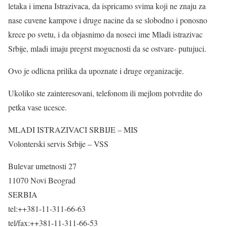
letaka i imena Istrazivaca, da ispricamo svima koji ne znaju za
nase cuvene kampove i druge nacine da se slobodno i ponosno
krece po svetu, i da objasnimo da noseci ime Mladi istrazivac
Srbije, mladi imaju pregrst mogucnosti da se ostvare- putujuci.
Ovo je odlicna prilika da upoznate i druge organizacije.
Ukoliko ste zainteresovani, telefonom ili mejlom potvrdite do
petka vase ucesce.
MLADI ISTRAZIVACI SRBIJE – MIS
Volonterski servis Srbije – VSS
Bulevar umetnosti 27
11070 Novi Beograd
SERBIA
tel:++381-11-311-66-63
tel/fax:++381-11-311-66-53