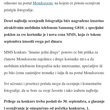
odnosno na portal
Mondozoom
, na kojem će potom ocenjivati
pristigle fotografije.
Deset najbolje ocenjenih fotografija biće nagrađeno izuzetno
atraktivnim mobilnim telefonom Samsung G810
specijalni
, a
poklon za sve korisnike je i nova cena MMS, koja će tokom
septembra iznositi svega pet dinara
.
MMS konkurs "Imamo jedni druge" ponovo će biti prilika za
članove Mondozoom zajednice i druge korisnike mt:s-a da
mobilnim telefonom fotografišu neke interesantne, upečatljive ili
po bilo čemu zanimljive trenutke i šalju ih na portal Mondozoom.
Svi učesnici i posetioci portala mogu da ocenjuju i komentarišu
fotografije, da se bore za svoje favorite i tako izaberu najbolje.
Priloge za konkurs treba poslati do 30. septembra, a glasanje
i ocenjivanje je omogućeno od početka konkursa, 1.