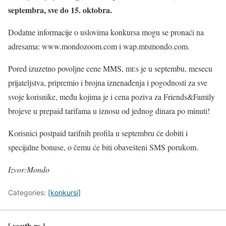
septembra, sve do 15. oktobra.
Dodatne informacije o uslovima konkursa mogu se pronaći na
adresama: www.mondozoom.com i wap.mtsmondo.com.
Pored izuzetno povoljne cene MMS, mt:s je u septembu, mesecu
prijateljstva, pripremio i brojna iznenađenja i pogodnosti za sve
svoje korisnike, među kojima je i cena poziva za Friends&Family
brojeve u prepaid tarifama u iznosu od jednog dinara po minuti!
Korisnici postpaid tarifnih profila u septembru će dobiti i
specijalne bonuse, o čemu će biti obavešteni SMS porukom.
Izvor:Mondo
Categories:
[konkursi]
[ youth.rs ]