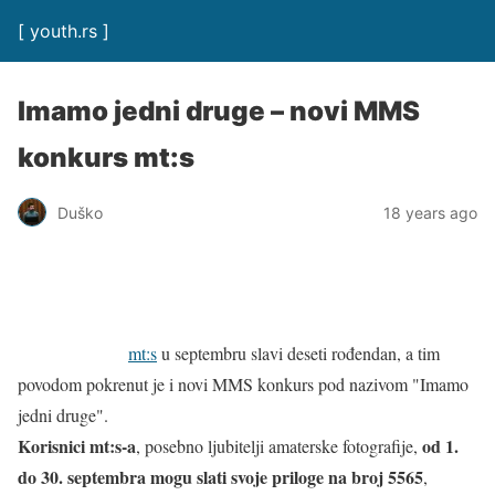
[ youth.rs ]
Imamo jedni druge – novi MMS
konkurs mt:s
Duško
18 years ago
mt:s
u septembru slavi deseti rođendan, a tim
povodom pokrenut je i novi MMS konkurs pod nazivom "Imamo
jedni druge".
Korisnici mt:s-a
od 1.
, posebno ljubitelji amaterske fotografije,
do 30. septembra mogu slati svoje priloge na broj 5565
,