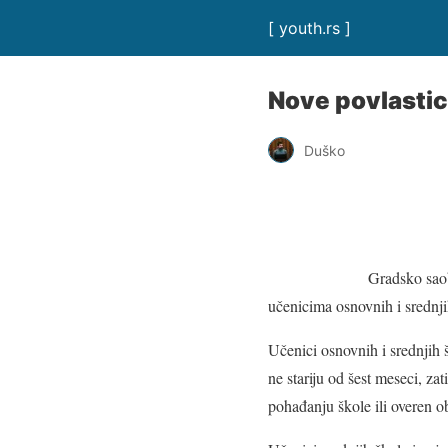
[ youth.rs ]
Nove povlastic
Duško
Gradsko saob
učenicima osnovnih i srednji
Učenici osnovnih i srednjih š
ne stariju od šest meseci, z
pohađanju škole ili overen o