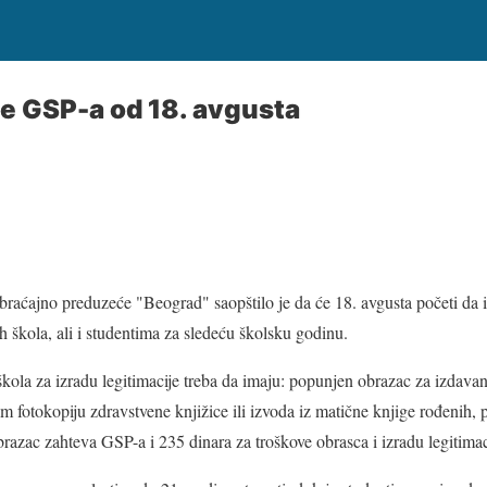
e GSP-a od 18. avgusta
raćajno preduzeće "Beograd" saopštilo je da će 18. avgusta početi da i
h škola, ali i studentima za sledeću školsku godinu.
kola za izradu legitimacije treba da imaju: popunjen obrazac za izdavanj
atim fotokopiju zdravstvene knjižice ili izvoda iz matične knjige rođeni
brazac zahteva GSP-a i 235 dinara za troškove obrasca i izradu legitimac