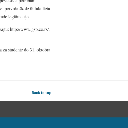
povlastica potreban:
e, potvrda škole ili fakulteta
ade legitimacije.
ajtu: http://www.gsp.co.rs/,
a za studente do 31. oktobra
Back to top