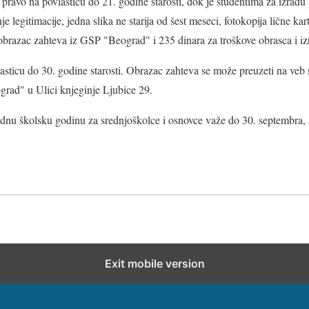
 pravo na povlasticu do 21. godine starosti, dok je studentima za izradu 
legitimacije, jedna slika ne starija od šest meseci, fotokopija lične kart
 obrazac zahteva iz GSP "Beograd" i 235 dinara za troškove obrasca i izr
asticu do 30. godine starosti. Obrazac zahteva se može preuzeti na veb s
grad" u Ulici knjeginje Ljubice 29.
odnu školsku godinu za srednjoškolce i osnovce važe do 30. septembra, 
Exit mobile version