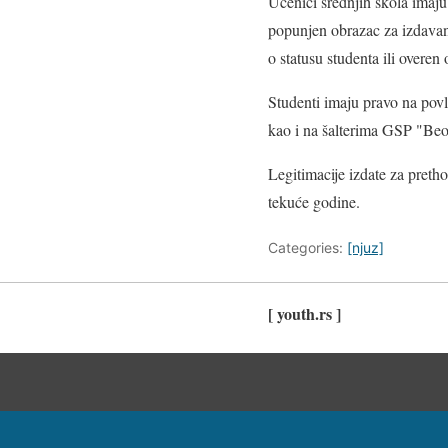
Učenici srednjih škola imaju
popunjen obrazac za izdavanje 
o statusu studenta ili overen
Studenti imaju pravo na povl
kao i na šalterima GSP "Beo
Legitimacije izdate za preth
tekuće godine.
Categories:
[njuz]
[ youth.rs ]