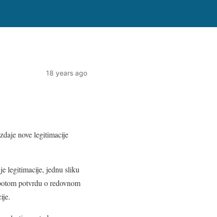
18 years ago
zdaje nove legitimacije
e legitimacije, jednu sliku
h, potom potvrdu o redovnom
ije.