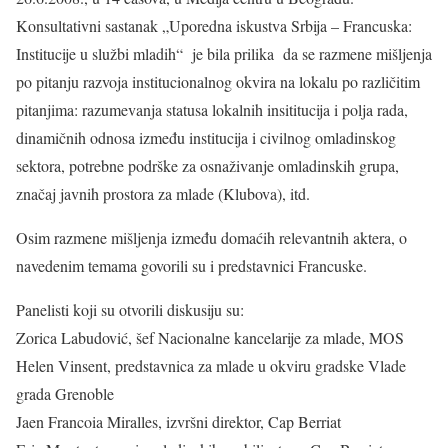
Konsultativni sastanak „Uporedna iskustva Srbija – Francuska:
Institucije u službi mladih“ je bila prilika da se razmene mišljenja
po pitanju razvoja institucionalnog okvira na lokalu po različitim
pitanjima: razumevanja statusa lokalnih insititucija i polja rada,
dinamičnih odnosa između institucija i civilnog omladinskog
sektora, potrebne podrške za osnaživanje omladinskih grupa,
značaj javnih prostora za mlade (Klubova), itd.
Osim razmene mišljenja između domaćih relevantnih aktera, o
navedenim temama govorili su i predstavnici Francuske.
Panelisti koji su otvorili diskusiju su:
Zorica Labudović, šef Nacionalne kancelarije za mlade, MOS
Helen Vinsent, predstavnica za mlade u okviru gradske Vlade
grada Grenoble
Jaen Francoia Miralles, izvršni direktor, Cap Berriat