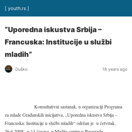
[ youth.rs ]
“Uporedna iskustva Srbija –
Francuska: Institucije u službi
mladih”
Duško
18 years ago
Konsultativni sastanak, u organizaciji Programa
za mlade Građanskih inicijativa, „Uporedna iskustva Srbija –
Francuska: Institucije u službi mladih“ održan je u četvrtak,
26.6.2008., u 14 časova, u Medija centru u Beogradu.