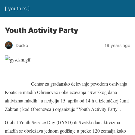
[ youth.rs ]
Youth Activity Party
Duško
19 years ago
Centar za građansko delovanje povodom osnivanja
Koalicije mladih Obrenovac i obeležavanja "Svetskog dana
aktivizma mladih“ u nedjelju 15. aprila od 14 h u izletničkoj šumi
Zabran ( kod Obrenovca ) organizuje "Youth Activity Party".
Global Youth Service Day (GYSD) ili Svetski dan aktivizma
mladih se obeležava jednom godišnje u preko 120 zemalja kako