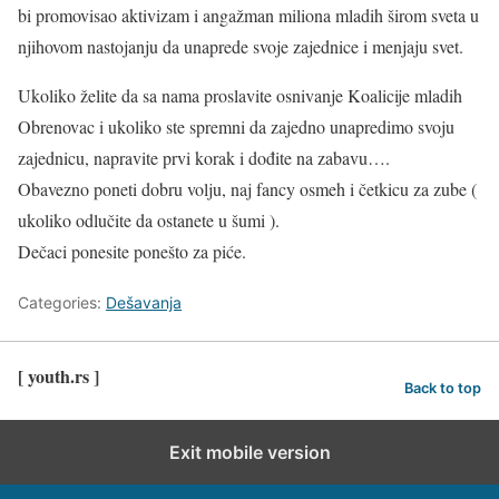
bi promovisao aktivizam i angažman miliona mladih širom sveta u
njihovom nastojanju da unaprede svoje zajednice i menjaju svet.
Ukoliko želite da sa nama proslavite osnivanje Koalicije mladih
Obrenovac i ukoliko ste spremni da zajedno unapredimo svoju
zajednicu, napravite prvi korak i dođite na zabavu….
Obavezno poneti dobru volju, naj fancy osmeh i četkicu za zube (
ukoliko odlučite da ostanete u šumi ).
Dečaci ponesite ponešto za piće.
Categories:
Dešavanja
[ youth.rs ]
Back to top
Exit mobile version