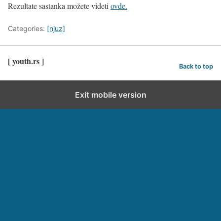
Rezultate sastanka možete videti
ovde.
Categories:
[njuz]
[ youth.rs ]
Back to top
Exit mobile version