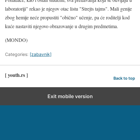
laboratoriji" rekao je njegov otac listu "Strejts tajms". Mali genije
zbog hemije neće propustiti "obično" učenje, pa će roditelji kod
kuće nastaviti njegovo obrazovanje u drugim predmetima.
(MONDO)
Categories:
[zabavnik]
[ youth.rs ]
Back to top
Exit mobile version