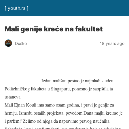
[ youth.rs ]
Mali genije kreće na fakultet
Duško
18 years ago
Jedan mališan postao je najmlađi student
Politehničkog fakulteta u Singapuru, ponosno je saopštila ta
ustanova.
Mali Ejnan Kouli ima samo osam godina, i pravi je genije za
hemiju. Između ostailh projekata, povodom Dana majki kreirao je
i parfem!"Želimo od njega da napravimo pravog naučnika.
Pohađaće, kao i ostali studenti, sva predavanja koja se odvijaju u