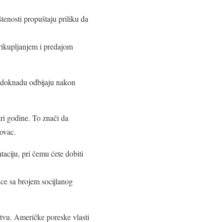
enosti propuštaju priliku da
prikupljanjem i predajom
adoknadu odbijaju nakon
ri godine. To znači da
novac.
taciju, pri čemu ćete dobiti
ice sa brojem socijlanog
nstvu. Američke poreske vlasti