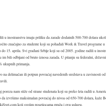
ili u inostranstvu imaju priliku da zarade dodatnih 500-700 dolara uko
ročito značajno za studente koji su pohađali Work & Travel programe u
do 15. aprila. Svi građani Srbije koji su od 2005. godine radili u inost
 im bili odbijani od bruto iznosa zarada. U pitanju su federalni, državni 
5% ukupnih primanja.
o na delimačan ili potpun povraćaj navedenih sredstava u zavisnosti od d
vili.
j poreza nam stiže od strane studenata koji su preko leta radili u Ame
 da izvršimo maksimalan povraćaj do nivoa od 650-700 dolara, kaže 
skiSvet.com koji svojim posetiocama pruža i ovu uslugu.