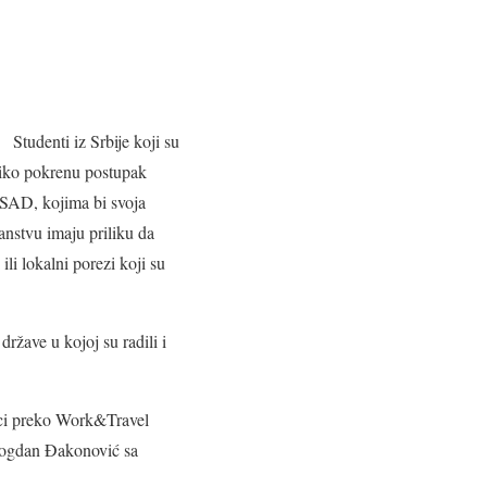
Studenti iz Srbije koji su
liko pokrenu postupak
 SAD, kojima bi svoja
ranstvu imaju priliku da
ili lokalni porezi koji su
ržave u kojoj su radili i
rici preko Work&Travel
Bogdan Đakonović sa