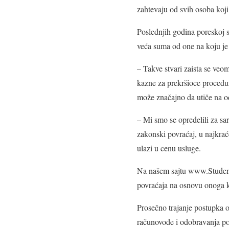
zahtevaju od svih osoba koji
Poslednjih godina poreskoj s
veća suma od one na koju je
– Takve stvari zaista se veo
kazne za prekršioce procedur
može značajno da utiče na 
– Mi smo se opredelili za s
zakonski povraćaj, u najkra
ulazi u cenu usluge.
Na našem sajtu www.Students
povraćaja na osnovu onoga ko
Prosečno trajanje postupka o
računovođe i odobravanja pov