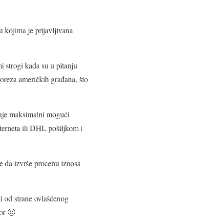
 kojima je prijavljivana
 strogi kada su u pitanju
poreza američkih građana, što
đuje maksimalni mogući
erneta ili DHL pošiljkom i
e da izvrše procenu iznosa
ti od strane ovlašćenog
or 🙂