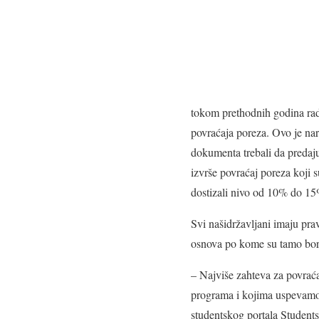
tokom prethodnih godina rad
povraćaja poreza. Ovo je na
dokumenta trebali da predaju 
izvrše povraćaj poreza koji su
dostizali nivo od 10% do 1
Svi našidržavljani imaju prav
osnova po kome su tamo bora
– Najviše zahteva za povraća
programa i kojima uspevamo
studentskog portala Student