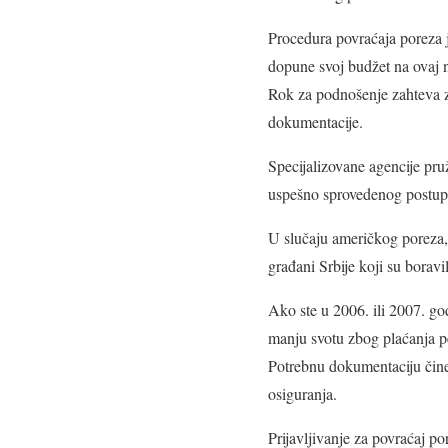
Procedura povraćaja poreza j
dopune svoj budžet na ovaj 
Rok za podnošenje zahteva za
dokumentacije.
Specijalizovane agencije pr
uspešno sprovedenog postup
U slučaju američkog poreza, 
građani Srbije koji su boravi
Ako ste u 2006. ili 2007. god
manju svotu zbog plaćanja pe
Potrebnu dokumentaciju čine 
osiguranja.
Prijavljivanje za povraćaj po