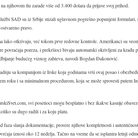
 na njihovom tlu zarade više od 3.400 dolara da prijave svoj prihod.
lužbi SAD su iz Srbije stizali uglavnom pogrešno popunjeni formulari, u
 ostvareno pravo.
ma lako otkrivaju, već tokom prve redovne kontrole. Amerikanci su veomi
e povraćaja poreza, i prekršioci bivaju automatski okrivljeni za krađu 
odbijanje budućeg viznog zahteva, navodi Bogdan Đakonović.
aradnju sa kompanijom iz Irske koja godinama vrši ovaj posao i obezbe
ćem roku i sa minimalnom procedurom, koja se može sprovesti putem Int
kiSvet.com, svi posetioci mogu besplatno i bez ikakve kasnije obavez
liko su dugo radili i za koju platu.
d faza slanja dokumentacije, provere njihove kompletnosti i autentičnos
rćaja iznosi oko 12 nedelja. Tačno na vreme da se isplanira letnji odm