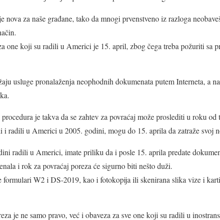
e nova za naše građane, tako da mnogi prvenstveno iz razloga neobavešt
način.
 one koji su radili u Americi je 15. april, zbog čega treba požuriti sa 
užaju usluge pronalaženja neophodnih dokumenata putem Interneta, a n
ka.
procedura je takva da se zahtev za povraćaj može proslediti u roku od t
li i radili u Americi u 2005. godini, mogu do 15. aprila da zatraže svoj 
ini radili u Americi, imate priliku da i posle 15. aprila predate dokumen
nala i rok za povraćaj poreza će sigurno biti nešto duži.
formulari W2 i DS-2019, kao i fotokopija ili skenirana slika vize i kart
reza je ne samo pravo, već i obaveza za sve one koji su radili u inostra