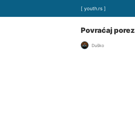
[ youth.rs ]
Povraćaj porez
Duško