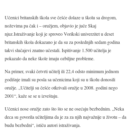
Učenici britanskih škola sve češće dolaze u školu sa drogom,
noževima pa čak i – oružjem, objavio je juče Skaj
njuz.Istraživanje koji je sproveo Vorikski univerzitet u deset
britanskih škola dokazano je da su za poslednjih sedam godina
takvi slučajevi znatno učestali. Ispitivanje 1.500 učitelja je
pokazalo da neke škole imaju ozbiljne probleme.
Na primer, svaki četvrti učitelj ili 22,4 odsto minimum jednom
godišnje imali su posla sa učenicima koji su u školu donosili
oružje. „Učitelji su češće otkrivali oružje u 2008. godini nego
2001“, kaže se se u izveštaju.
Učenici nose oružje zato što što se ne osećaju bezbednim. „Neka
deca su govorila učiteljima da je za za njih najvažnije u životu – da
budu bezbedni“, ističu autori istraživanja.