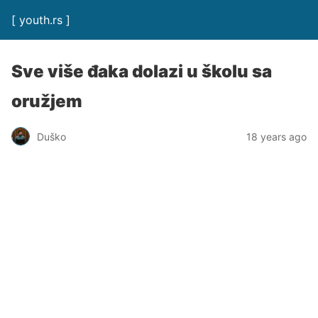
[ youth.rs ]
Sve više đaka dolazi u školu sa
oružjem
Duško
18 years ago