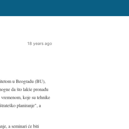
18 years ago
rzitetom u Beogradu (BU),
omogne da što lakše pronađu
je vremenom, koje su tehnike
trateško planiranje", a
je, a seminari će biti