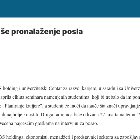
kše pronalaženje posla
olding i univerzitetski Centar za razvoj karijere, u saradnji sa Unive
 aprila ciklus seminara namenjenih studentima, koji bi trebalo da im p
 "Planiranje karijere", a studenti će moći da nauče šta znači upravljan
 ih najbolje koristiti. Druga radionica biće održana 27. marta na temu "S
osvećena najčešćim greškama na intervjuu za posao.
S holdinga, ekonomisti, menadžeri i predstavnici sektora za zapošljavan