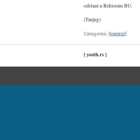
održani u Rektoratu BU.
(Tanjug)
Categories:
[treninzi]
[ youth.rs ]