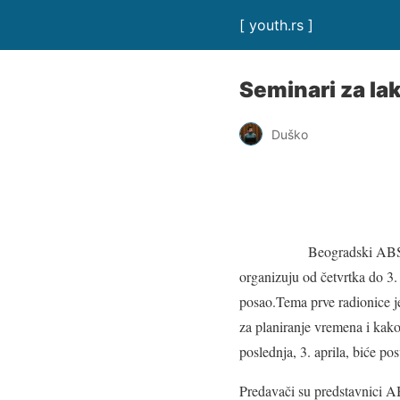
[ youth.rs ]
Seminari za la
Duško
Beogradski ABS h
organizuju od četvrtka do 3.
posao.Tema prve radionice je
za planiranje vremena i kako
poslednja, 3. aprila, biće p
Predavači su predstavnici AB