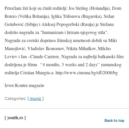
Petočlani žiri koji su činili reditelji: Jos Steling (Holandija), Dom
Rotero (Velika Britanija), Iglika Trifonova (Bugarska), Srdan
Golubović (Srbija) i Aleksej Popogrebski (Rusija) je Stefanu
dodelio nagradu za "humanizam i lirizam njegovog stila".
Nagradu za svetski doprinos filmskoj umetnosti dobili su Miki
Manojlović, Vladislav Ikonomov, Nikita Mihalkov, Milcho
Leviev i Jan –Claude Carriere. Nagrada za najbolji balkanski film
dodeljena je filmu ‘’4 months, 3 weeks and 2 days’’ rumunskog
reditelja Cristian Mungiu-a. http://www.cinema.bg/sff/2008/bg
Izvor:Kontra magazin
Categories:
[ muviz ]
[ youth.rs ]
Back to top