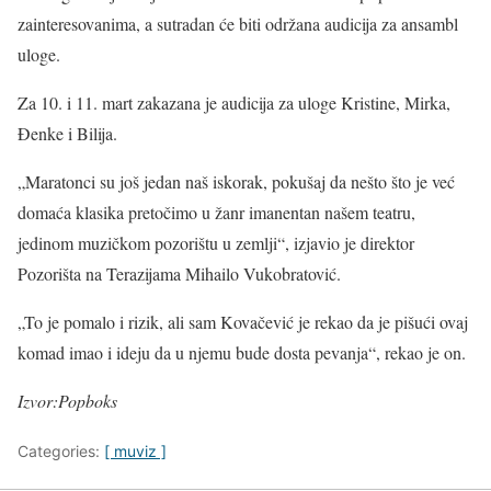
zainteresovanima, a sutradan će biti održana audicija za ansambl
uloge.
Za 10. i 11. mart zakazana je audicija za uloge Kristine, Mirka,
Đenke i Bilija.
„Maratonci su još jedan naš iskorak, pokušaj da nešto što je već
domaća klasika pretočimo u žanr imanentan našem teatru,
jedinom muzičkom pozorištu u zemlji“, izjavio je direktor
Pozorišta na Terazijama Mihailo Vukobratović.
„To je pomalo i rizik, ali sam Kovačević je rekao da je pišući ovaj
komad imao i ideju da u njemu bude dosta pevanja“, rekao je on.
Izvor:Popboks
Categories:
[ muviz ]