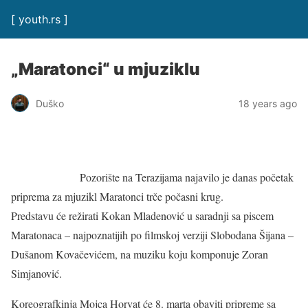
[ youth.rs ]
„Maratonci“ u mjuziklu
Duško
18 years ago
Pozorište na Terazijama najavilo je danas početak
priprema za mjuzikl Maratonci trče počasni krug.
Predstavu će režirati Kokan Mladenović u saradnji sa piscem
Maratonaca – najpoznatijih po filmskoj verziji Slobodana Šijana –
Dušanom Kovačevićem, na muziku koju komponuje Zoran
Simjanović.
Koreografkinja Mojca Horvat će 8. marta obaviti pripreme sa