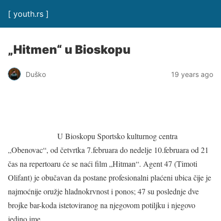
[ youth.rs ]
„Hitmen“ u Bioskopu
Duško
19 years ago
U Bioskopu Sportsko kulturnog centra
„Obenovac“, od četvrtka 7.februara do nedelje 10.februara od 21
čas na repertoaru će se naći film „Hitman“. Agent 47 (Timoti
Olifant) je obučavan da postane profesionalni plaćeni ubica čije je
najmoćnije oružje hladnokrvnost i ponos; 47 su poslednje dve
brojke bar-koda istetoviranog na njegovom potiljku i njegovo
jedino ime.