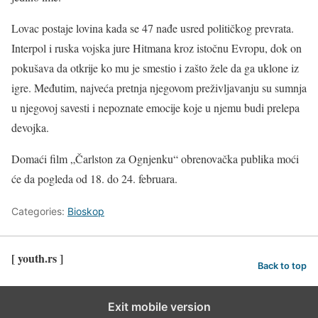
Lovac postaje lovina kada se 47 nađe usred političkog prevrata.
Interpol i ruska vojska jure Hitmana kroz istočnu Evropu, dok on
pokušava da otkrije ko mu je smestio i zašto žele da ga uklone iz
igre. Međutim, najveća pretnja njegovom preživljavanju su sumnja
u njegovoj savesti i nepoznate emocije koje u njemu budi prelepa
devojka.
Domaći film „Čarlston za Ognjenku“ obrenovačka publika moći
će da pogleda od 18. do 24. februara.
Categories:
Bioskop
[ youth.rs ]
Back to top
Exit mobile version