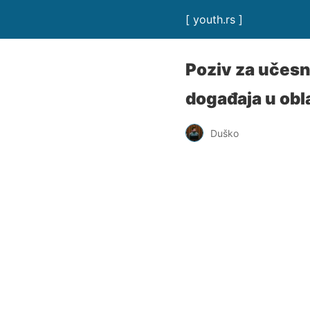
[ youth.rs ]
Poziv za učesni
događaja u obl
Duško