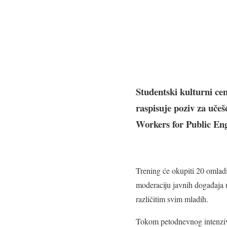
Studentski kulturni ce
raspisuje poziv za uč
Workers for Public En
Trening će okupiti 20 omladins
moderaciju javnih događaja u
različitim svim mladih.
Tokom petodnevnog intenzivno