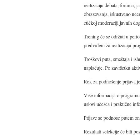
realizaciju debata, foruma, j
obrazovanja, iskustveno učenj
etičkoj moderaciji javnih do
Trening će se održati u per
predviđeni za realizaciju pr
Troškovi puta, smeštaja i is
naplaćuje. Po završetku aktiv
Rok za podnošenje prijava j
Više informacija o program
uslovi učešća i praktične inf
Prijave se podnose putem on
Rezultati selekcije će biti po