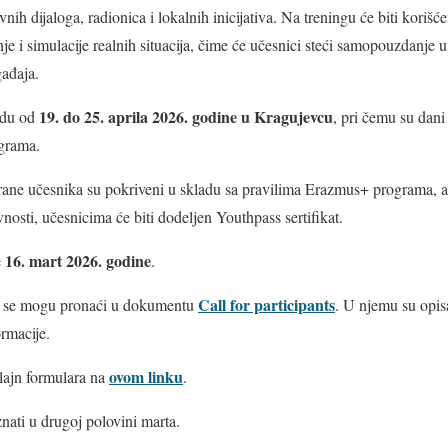
avnih dijaloga, radionica i lokalnih inicijativa. Na treningu će biti kor
e i simulacije realnih situacija, čime će učesnici steći samopouzdanje u 
gađaja.
19. do 25. aprila 2026. godine u Kragujevcu
iodu od
, pri čemu su dani
ograma.
hrane učesnika su pokriveni u skladu sa pravilima Erazmus+ programa, a
nosti, učesnicima će biti dodeljen Youthpass sertifikat.
16. mart 2026. godine
e
.
Call for participants
u se mogu pronaći u dokumentu
. U njemu su opisa
ormacije.
ovom linku
lajn formulara na
.
znati u drugoj polovini marta.