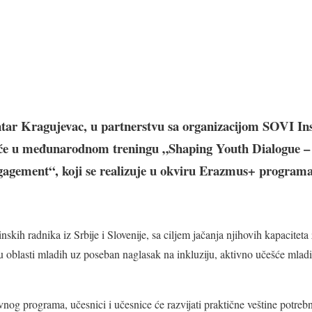
ntar Kragujevac, u partnerstvu sa organizacijom SOVI Insti
ešće u međunarodnom treningu „Shaping Youth Dialogue 
gagement“, koji se realizuje u okviru Erazmus+ program
kih radnika iz Srbije i Slovenije, sa ciljem jačanja njihovih kapaciteta za
 oblasti mladih uz poseban naglasak na inkluziju, aktivno učešće mladi
g programa, učesnici i učesnice će razvijati praktične veštine potrebn