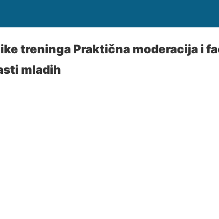
ke treninga Praktična moderacija i fac
asti mladih