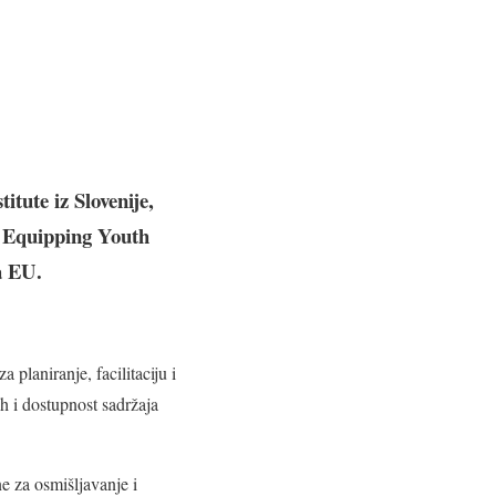
tute iz Slovenije,
– Equipping Youth
a EU.
 planiranje, facilitaciju i
h i dostupnost sadržaja
e za osmišljavanje i