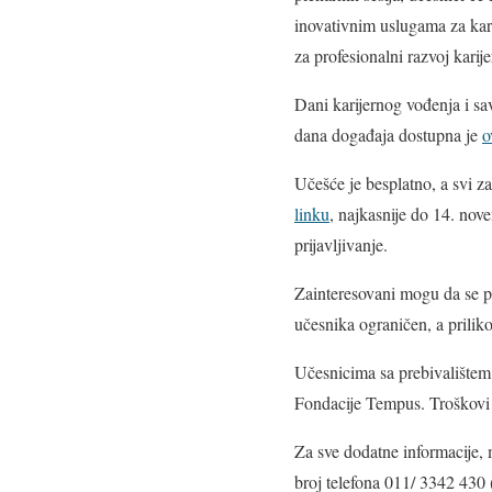
inovativnim uslugama za kari
za profesionalni razvoj karije
Dani karijernog vođenja i sa
dana događaja dostupna je
o
Učešće je besplatno, a svi 
linku
, najkasnije do 14. nov
prijavljivanje.
Zainteresovani mogu da se pr
učesnika ograničen, a prilik
Učesnicima sa prebivalištem 
Fondacije Tempus. Troškovi 
Za sve dodatne informacije,
broj telefona 011/ 3342 430 (