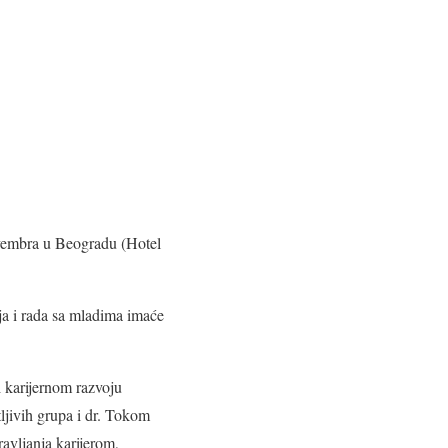
ovembra u Beogradu (Hotel
.
nja i rada sa mladima imaće
i karijernom razvoju
ljivih grupa i dr. Tokom
ravljanja karijerom,