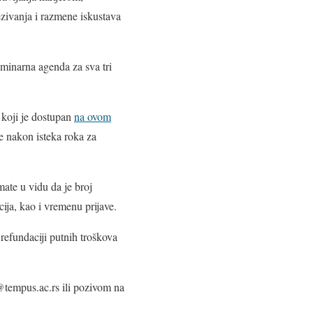
zivanja i razmene iskustava
minarna agenda za sva tri
 koji je dostupan
na ovom
ve nakon isteka roka za
ate u vidu da je broj
ija, kao i vremenu prijave.
refundaciji putnih troškova
@tempus.ac.rs ili pozivom na