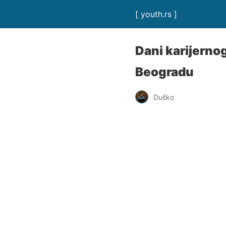
[ youth.rs ]
Dani karijerno
Beogradu
Duško