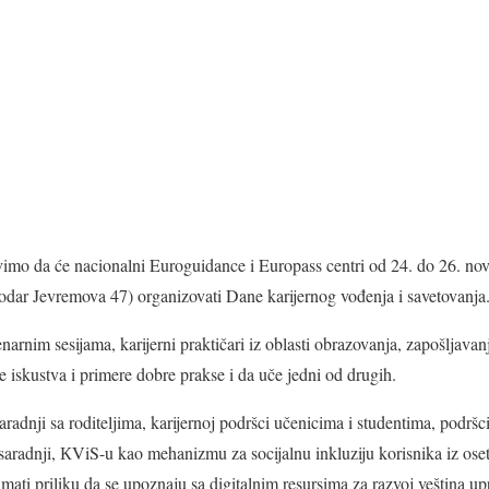
vimo da će nacionalni Euroguidance i Europass centri od 24. do 26. n
dar Jevremova 47) organizovati Dane karijernog vođenja i savetovanja
arnim sesijama, karijerni praktičari iz oblasti obrazovanja, zapošljava
e iskustva i primere dobre prakse i da uče jedni od drugih.
radnji sa roditeljima, karijernoj podršci učenicima i studentima, podršc
aradnji, КViS-u kao mehanizmu za socijalnu inkluziju korisnika iz oset
 imati priliku da se upoznaju sa digitalnim resursima za razvoj veština up