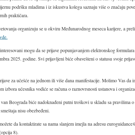
jernu podršku mladima i iz iskustva kolega saznaju više o značaju pove
rnih praktičara.
vetovanja organizuju se u okviru Međunarodnog meseca karijere, a preli
vde.
zainteresovani mogu da se prijave popunjavanjem elektronskog formulara
embra 2025. godine. Svi prijavljeni biće obavešteni o statusu svoje prija
ijave za učešće na jednom ili više dana manifestacije. Molimo Vas da im
om izbora učesnika vodiće se računa o raznovrsnosti ustanova i organizac
van Beograda biće nadoknađeni putni troškovi u skladu sa pravilima o 
smeštaja nisu obezbeđeni.
 možete da kontaktirate sa nama slanjem imejla na adresu euroguidance
opcija 8).