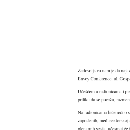
Zadovoljstvo nam je da naja
Envoy Conference, ul. Gospo
Učešćem u radionicama i plen
priliku da se povežu, razmen
Na radionicama biće reči o sa
zaposlenih, međusektorskoj s
plenarnih sesija, učesnici će