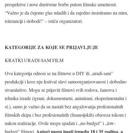
prespektive i nove društvene borbe putem filmske umetnosti.
“Važno je da čujemo glas mladih i da zajedno insistiramo na miru,
toleranciji i slobodi!” – ističu organizatori.
KATEGORIJE ZA KOJE SE PRIJAVLJUJE
KRATKI URADI-SAM FILM
Ova kategorija odnosi se na filmove u DIY ili „uradi-sam”
produkciji i kroz nju festival slavi samoorganizovanost i slobodno
stvaralaštvo. Mogu se prijaviti filmovi svih rodova, žanrova i
tehnika izrade (igrani, dokumentarni, animirani, eksperimentalni i
sl.), samo je važno da su nastali bez angažovanja profesionalnih
filmskih ekipa i bez profesionalnih (finansijskih) obaveza tokom i
nakon realizacije. Ovde mogu spadati i „no-budget” i „low-
Autori mogu imati između 18 i 35 godina, a
budget” filmovi.