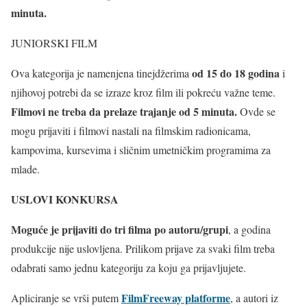
minuta.
JUNIORSKI FILM
od 15 do 18 godina
Ova kategorija je namenjena tinejdžerima
i
njihovoj potrebi da se izraze kroz film ili pokreću važne teme.
Filmovi ne treba da prelaze trajanje od 5 minuta.
Ovde se
mogu prijaviti i filmovi nastali na filmskim radionicama,
kampovima, kursevima i sličnim umetničkim programima za
mlade.
USLOVI KONKURSA
Moguće je prijaviti do tri filma po autoru/grupi
, a godina
produkcije nije uslovljena. Prilikom prijave za svaki film treba
odabrati samo jednu kategoriju za koju ga prijavljujete.
FilmFreeway platforme
Apliciranje se vrši putem
, a autori iz