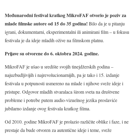
Me
đunarodni festival kratkog MikroFAF
otvorio je poziv za
mlade filmske autore od 15 do 3
5 godina!
Bilo da je u pitanju
igrani, dokumentarni, eksperimentalni ili animirani film – u fokusu
festivala je da ideje mladih ožive na filmskom platnu.
Prijave su otvorene do 6. oktobra 2024. godine.
MikroFAF je ušao u središte svojih tinejdžerskih godina –
najuzbudljivijih i najrevolucionarnijih, pa je tako i 15. izdanje
festivala u potpunosti usmereno na mlade i njihove sveže ideje i
pristupe. Odgovor mladih stvaralaca širom sveta na društvene
probleme i potrebe putem audio-vizuelnog jezika proslaviće
jubilarno izdanje ovog festivala kratkog filma.
Od 2010. godine MikroFAF je prolazio različite oblike i faze, i ne
prestaje da bude otvoren za autentične ideje i teme, sveže