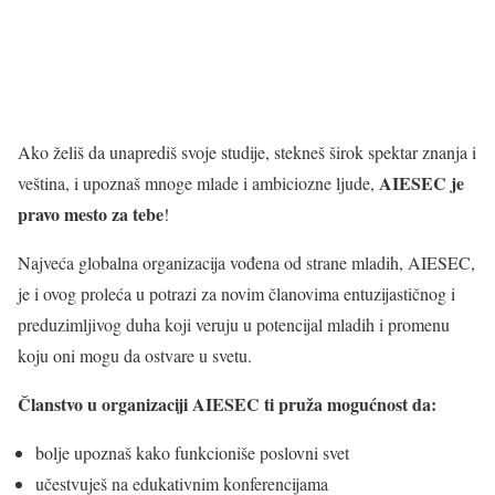
Ako želiš da unaprediš svoje studije, stekneš širok spektar znanja i
AIESEC je
veština, i upoznaš mnoge mlade i ambiciozne ljude,
pravo mesto za tebe
!
Najveća globalna organizacija vođena od strane mladih, AIESEC,
je i ovog proleća u potrazi za novim članovima entuzijastičnog i
preduzimljivog duha koji veruju u potencijal mladih i promenu
koju oni mogu da ostvare u svetu.
Članstvo u organizaciji AIESEC ti pruža mogućnost da:
bolje upoznaš kako funkcioniše poslovni svet
učestvuješ na edukativnim konferencijama