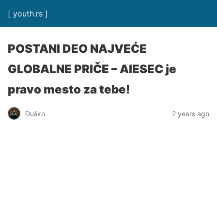
[ youth.rs ]
POSTANI DEO NAJVEĆE
GLOBALNE PRIČE – AIESEC je
pravo mesto za tebe!
Duško
2 years ago