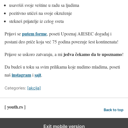
usavršiš svoje veštine u radu sa ljudima
pozitivno utičeš na svoje okruženje
stekneš prijatelje iz celog sveta
putem forme
Prijavi se
, poseti Upoznaj AIESEC događaj i
postani deo priče koja već 75 godina povezuje šest kontinenata!
jedva čekamo da te upoznamo
Prijave se uskoro zatvaraju, a mi
!
Da budeš u toku sa svim prilikama koje nudimo mladima, poseti
instagram
sajt
naš
i
.
Categories:
[akcija]
[ youth.rs ]
Back to top
Exit mobile version