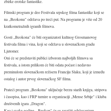
zbirke erotske fantastike.
Filmski program je deo Festivala srpskog filma fantastike koji se
na „Beokonu" održava po treći put. Na programu je više od 20
kratkometražnih igranih filmova.
Gosti „Beokona" će biti organizatori kultnog Grosmanovog
festivala filma i vina, koji se održava u slovenačkom gradu
Ljutomer.
Oni će se predstaviti publici izborom najboljih filmova sa
festivala, a istom prilikom će biti odata počast i nedavno
preminulom slovenačkom režiseru Franciju Slaku, koji je između
ostalog i autor prvog slovenačkog SF filma.
Prateći program „Beokona" uključuje berzu starih knjiga, stripova
i časopisa, kao i FRP turnire u organizaciji „Mense Srbije" i kluba
društvenih igara „Dragon".
Kao i svake godine, „Beokon" će se završiti održavanjem