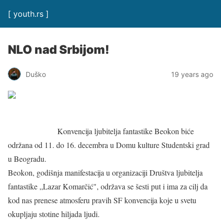
[ youth.rs ]
NLO nad Srbijom!
Duško
19 years ago
Konvencija ljubitelja fantastike Beokon biće
održana od 11. do 16. decembra u Domu kulture Studentski grad
u Beogradu.
Beokon, godišnja manifestacija u organizaciji Društva ljubitelja
fantastike „Lazar Komarčić", održava se šesti put i ima za cilj da
kod nas prenese atmosferu pravih SF konvencija koje u svetu
okupljaju stotine hiljada ljudi.