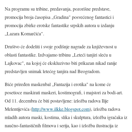
Na programu su tribine, predavanja, pozorišne predstave,
promocija broja časopisa „Gradina" posvećenog fantastici i
promocija zbirke erotske fantastike srpskih autora u izdanju
„Lazara Komarčića".
Društvo će dodeliti i svoje godišnje nagrade za književnost u
oblasti fantastike. Izdvajamo tribinu „Leteći tanjiri sleću u
Lajkovac", na kojoj će ekskluzivno biti prikazan nikad ranije
predstavljen snimak letećeg tanjira nad Beogradom.
Biće priređen maskenbal „Fantazija i erotika" na kome će
posetioce maskirati maskeri, kostimografi, i majstori za bodi-art.
Od 11. decembra će biti postavljene: izložba radova Ilije
Melentijevića (
http://www.ilkke.blogspot.com
), izložba radova
mladih autora maski, kostima, slika i skulptura, izložba igračaka iz
naučno-fantastičnih filmova i serija, kao i izložba ilustracija iz