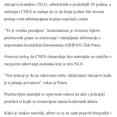
slučajeva kontakta s NLO, zabeleženih u poslednjih 50 godina, a
stručnjaci CNES se nadaju da će do kraja godine biti otvoren
pristup svim informacijama kojima raspolaže centar.
"To je svetska premijera", komenatrisao je otvorene fajlove
predstavnik grupe za izučavanje i sakupljanje informacija o
nepoznatim kosmičkim fenomenima (GEIPAN) Žak Paten.
Osnovni razlog da CNES obnaroduje deo materijala su optužbe o
mogućem sakrivanju podataka koji se tiču NLO.
"Naš princip je da ne sakrivamo ništa, isključujući slučajeve kada
je u pitanju privatnost", rekao je Paten.
Predstavljeni materijal se uglavnom odnosi na akte i policijski
protokol iz kojih su izostavljena imena konkretnih aktera.
Kako je istakao naučnik, ubrzo će se na sajtu pojaviti fotografije i